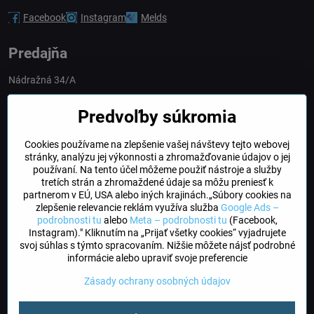
Facebook
Instagram
Melds
Predajňa
Nádražná 34/A
90028 Ivánka pri Dunaji
Predvoľby súkromia
Slovakia
Cookies používame na zlepšenie vašej návštevy tejto webovej
obchod​@northline​.sk
stránky, analýzu jej výkonnosti a zhromažďovanie údajov o jej
používaní. Na tento účel môžeme použiť nástroje a služby
Otváracie hodiny
tretích strán a zhromaždené údaje sa môžu preniesť k
PO, UT, STR, ŠT: 9.00 - 17.00
partnerom v EÚ, USA alebo iných krajinách.„Súbory cookies na
PIA: 8.00 - 16.00
zlepšenie relevancie reklám využíva služba
Google Ads –
podrobnosti tu
alebo
Meta – podrobnosti tu
(Facebook,
Instagram)." Kliknutím na „Prijať všetky cookies“ vyjadrujete
DogFriendly
svoj súhlas s týmto spracovaním. Nižšie môžete nájsť podrobné
Psíky sú u nás vítané
informácie alebo upraviť svoje preferencie
Zásady ochrany osobných údajov
©
2026
Copyright