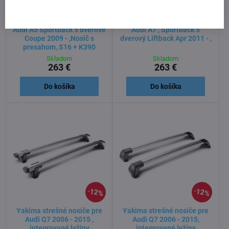
12%
12%
Yakima strešné nosiče pre
Yakima strešné nosiče pre
Audi A5 Sportback 5 dverové
Audi A7 , Sportback 5
Coupe 2009 - ,Nosič s
dverový Liftback Apr 2011 - ,
presahom, S16 + K390
Skladom
Skladom
263 €
263 €
Do košíka
Do košíka
12%
12%
Yakima strešné nosiče pre
Yakima strešné nosiče pre
Audi Q7 2006 - 2015 ,
Audi Q7 2006 - 2015,
integrované lyžiny
integrované lyžiny