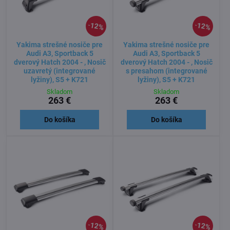
12%
12%
Yakima strešné nosiče pre
Yakima strešné nosiče pre
Audi A3, Sportback 5
Audi A3, Sportback 5
dverový Hatch 2004 - , Nosič
dverový Hatch 2004 - , Nosič
uzavretý (integrované
s presahom (integrované
lyžiny), S5 + K721
lyžiny), S5 + K721
Skladom
Skladom
263 €
263 €
Do košíka
Do košíka
12%
12%