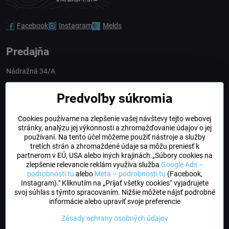
Facebook
Instagram
Melds
Predajňa
Nádražná 34/A
90028 Ivánka pri Dunaji
Predvoľby súkromia
Slovakia
Cookies používame na zlepšenie vašej návštevy tejto webovej
obchod​@northline​.sk
stránky, analýzu jej výkonnosti a zhromažďovanie údajov o jej
používaní. Na tento účel môžeme použiť nástroje a služby
Otváracie hodiny
tretích strán a zhromaždené údaje sa môžu preniesť k
PO, UT, STR, ŠT: 9.00 - 17.00
partnerom v EÚ, USA alebo iných krajinách.„Súbory cookies na
PIA: 8.00 - 16.00
zlepšenie relevancie reklám využíva služba
Google Ads –
podrobnosti tu
alebo
Meta – podrobnosti tu
(Facebook,
Instagram)." Kliknutím na „Prijať všetky cookies“ vyjadrujete
DogFriendly
svoj súhlas s týmto spracovaním. Nižšie môžete nájsť podrobné
Psíky sú u nás vítané
informácie alebo upraviť svoje preferencie
Zásady ochrany osobných údajov