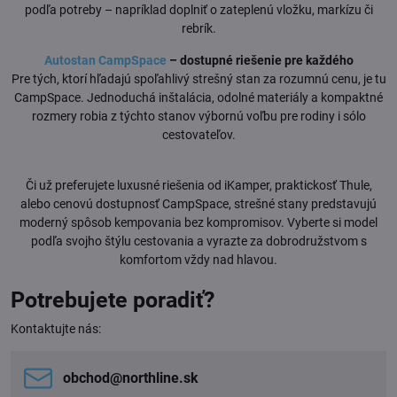
podľa potreby – napríklad doplniť o zateplenú vložku, markízu či
rebrík.
Autostan CampSpace
– dostupné riešenie pre každého
Pre tých, ktorí hľadajú spoľahlivý strešný stan za rozumnú cenu, je tu
CampSpace. Jednoduchá inštalácia, odolné materiály a kompaktné
rozmery robia z týchto stanov výbornú voľbu pre rodiny i sólo
cestovateľov.
Či už preferujete luxusné riešenia od iKamper, praktickosť Thule,
alebo cenovú dostupnosť CampSpace, strešné stany predstavujú
moderný spôsob kempovania bez kompromisov. Vyberte si model
podľa svojho štýlu cestovania a vyrazte za dobrodružstvom s
komfortom vždy nad hlavou.
Potrebujete poradiť?
Kontaktujte nás:
obchod​@northline​.sk