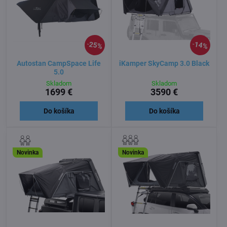
25%
14%
Autostan CampSpace Life
iKamper SkyCamp 3.0 Black
5.0
Skladom
Skladom
1699 €
3590 €
Do košíka
Do košíka
Novinka
Novinka