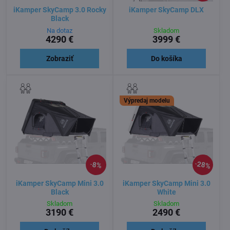
iKamper SkyCamp 3.0 Rocky
iKamper SkyCamp DLX
Black
Na dotaz
Skladom
4290 €
3999 €
Zobraziť
Do košíka
Výpredaj modelu
28%
8%
iKamper SkyCamp Mini 3.0
iKamper SkyCamp Mini 3.0
Black
White
Skladom
Skladom
3190 €
2490 €