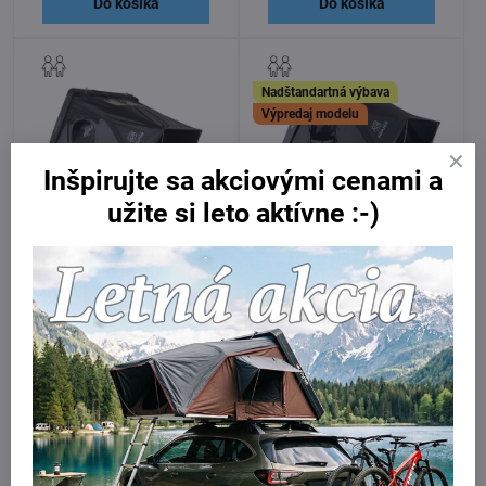
Do košíka
Do košíka
Nadštandartná výbava
Výpredaj modelu
Inšpirujte sa akciovými cenami a
užite si leto aktívne :-)
9%
iKamper SkyCamp Mini 3.0
iKamper SkyCamp DLX Mini
Rocky Black
Na dotaz
Skladom
3690 €
3790 €
Zobraziť
Do košíka