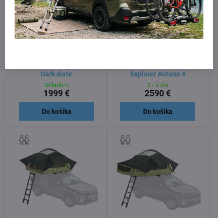
13%
13%
Autostan Thule Approach S
Autostan Thule Tepui
Dark slate
Explorer Autana 4
Skladom
3 - 9 dní
1999 €
2590 €
Do košíka
Do košíka