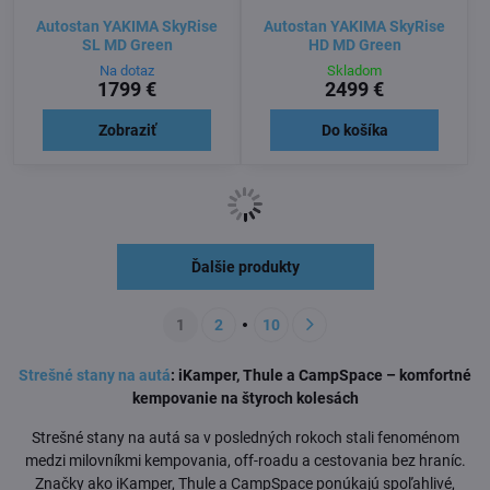
Autostan YAKIMA SkyRise
Autostan YAKIMA SkyRise
SL MD Green
HD MD Green
Na dotaz
Skladom
1799 €
2499 €
Zobraziť
Do košíka
Ďalšie produkty
1
2
10
Strešné stany na autá
: iKamper, Thule a CampSpace – komfortné
kempovanie na štyroch kolesách
Strešné stany na autá sa v posledných rokoch stali fenoménom
medzi milovníkmi kempovania, off-roadu a cestovania bez hraníc.
Značky ako iKamper, Thule a CampSpace ponúkajú spoľahlivé,