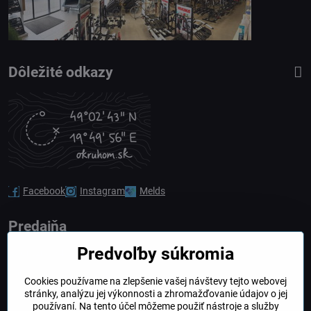
Dôležité odkazy
Facebook
Instagram
Melds
Predajňa
Predvoľby súkromia
Nádražná 34/A
90028 Ivánka pri Dunaji
Cookies používame na zlepšenie vašej návštevy tejto webovej
stránky, analýzu jej výkonnosti a zhromažďovanie údajov o jej
Slovakia
používaní. Na tento účel môžeme použiť nástroje a služby