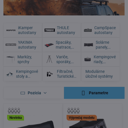
iKamper
THULE
CampSpace
autostany
autostany
autostany
YAKIMA
Spacáky,
Solárne
autostany
matrace,
panely,
prikrývky
zdroje,
Markízy,
Variče,
Kempingové
svetlá
sprchy
sporáky,
riady,
grily,
príbory
Kempingové
kuchynky,
Filtračné,
Modulárne
stoly a
kartuše
Turistické
úložné systémy
stoličky
fľaše a
Termosky
Pozícia
Parametre
Novinka
Výpredaj modelu