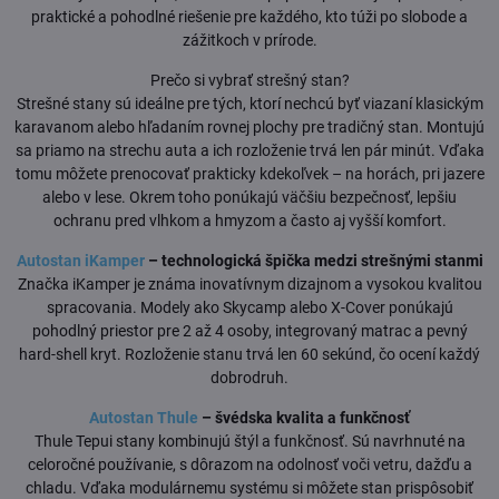
praktické a pohodlné riešenie pre každého, kto túži po slobode a
zážitkoch v prírode.
Prečo si vybrať strešný stan?
Strešné stany sú ideálne pre tých, ktorí nechcú byť viazaní klasickým
karavanom alebo hľadaním rovnej plochy pre tradičný stan. Montujú
sa priamo na strechu auta a ich rozloženie trvá len pár minút. Vďaka
tomu môžete prenocovať prakticky kdekoľvek – na horách, pri jazere
alebo v lese. Okrem toho ponúkajú väčšiu bezpečnosť, lepšiu
ochranu pred vlhkom a hmyzom a často aj vyšší komfort.
Autostan iKamper
– technologická špička medzi strešnými stanmi
Značka iKamper je známa inovatívnym dizajnom a vysokou kvalitou
spracovania. Modely ako Skycamp alebo X-Cover ponúkajú
pohodlný priestor pre 2 až 4 osoby, integrovaný matrac a pevný
hard-shell kryt. Rozloženie stanu trvá len 60 sekúnd, čo ocení každý
dobrodruh.
Autostan Thule
– švédska kvalita a funkčnosť
Thule Tepui stany kombinujú štýl a funkčnosť. Sú navrhnuté na
celoročné používanie, s dôrazom na odolnosť voči vetru, dažďu a
chladu. Vďaka modulárnemu systému si môžete stan prispôsobiť