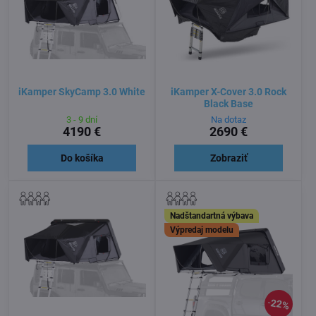
iKamper SkyCamp 3.0 White
iKamper X-Cover 3.0 Rock
Black Base
3 - 9 dní
Na dotaz
4190 €
2690 €
Do košíka
Zobraziť
Nadštandartná výbava
Výpredaj modelu
22%