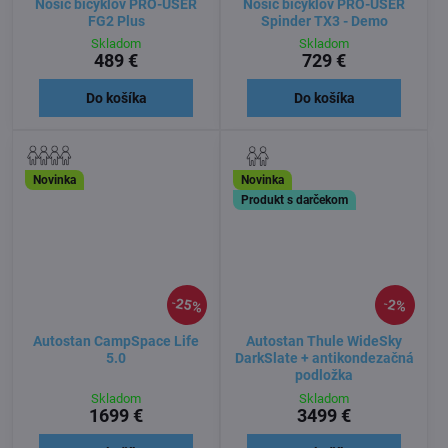
Nosič bicyklov PRO-USER
Nosič bicyklov PRO-USER
FG2 Plus
Spinder TX3 - Demo
Skladom
Skladom
489 €
729 €
Do košíka
Do košíka
Novinka
Novinka
Produkt s darčekom
25%
2%
Autostan CampSpace Life
Autostan Thule WideSky
5.0
DarkSlate + antikondezačná
podložka
Skladom
Skladom
1699 €
3499 €