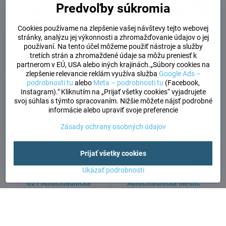
Predvoľby súkromia
iKamper - prídavná
G21 Autochladnička Zion 32
miestnosť 2X PLUS 3.0
l
Cookies používame na zlepšenie vašej návštevy tejto webovej
Skladom
Skladom
stránky, analýzu jej výkonnosti a zhromažďovanie údajov o jej
589 €
299 €
používaní. Na tento účel môžeme použiť nástroje a služby
tretích strán a zhromaždené údaje sa môžu preniesť k
Do košíka
Do košíka
partnerom v EÚ, USA alebo iných krajinách.„Súbory cookies na
zlepšenie relevancie reklám využíva služba
Google Ads –
podrobnosti tu
alebo
Meta – podrobnosti tu
(Facebook,
Instagram)." Kliknutím na „Prijať všetky cookies“ vyjadrujete
svoj súhlas s týmto spracovaním. Nižšie môžete nájsť podrobné
informácie alebo upraviť svoje preferencie
Zásady ochrany osobných údajov
Prijať všetky cookies
15%
35%
Ukázať podrobnosti
G21 Autochladnicka
Autochladnička Mestic
kompresorová 40l
MCCHD-33 AC/DC
Skladom
Skladom
379 €
429 €