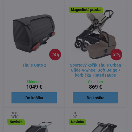
Magnetická pracka
16%
24%
Thule Onto 2
Športový kočík Thule Urban
Glide 4-wheel Soft Beige +
korbička TintedTaupe
Skladom
Skladom
1049 €
869 €
Do košíka
Do košíka
Novinka
Novinka