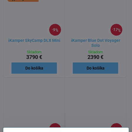
17%
9%
iKamper SkyCamp DLX Mini
iKamper Blue Dot Voyager
Solo
Skladom
Skladom
3790 €
2390 €
Do košíka
Do košíka
33%
25%