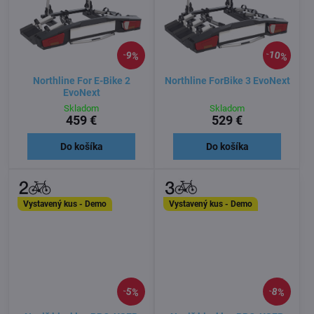
10%
9%
Northline For E-Bike 2
Northline ForBike 3 EvoNext
EvoNext
Skladom
Skladom
459 €
529 €
Do košíka
Do košíka
Vystavený kus - Demo
Vystavený kus - Demo
5%
8%