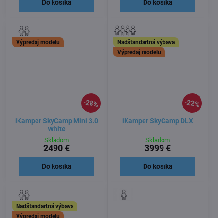
Do košíka
Do košíka
Výpredaj modelu
Nadštandartná výbava
Výpredaj modelu
28%
22%
iKamper SkyCamp Mini 3.0
iKamper SkyCamp DLX
White
Skladom
Skladom
2490 €
3999 €
Do košíka
Do košíka
Nadštandartná výbava
Výpredaj modelu