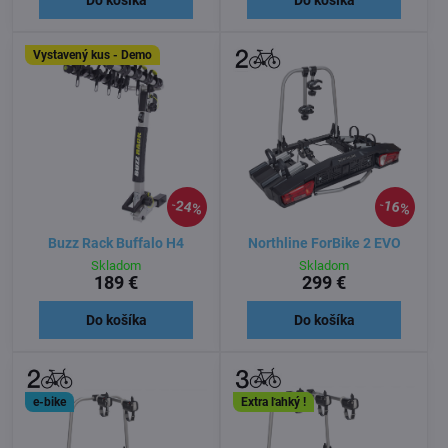
Vystavený kus - Demo
24%
16%
Buzz Rack Buffalo H4
Northline ForBike 2 EVO
Skladom
Skladom
189 €
299 €
Do košíka
Do košíka
e-bike
Extra ľahký !