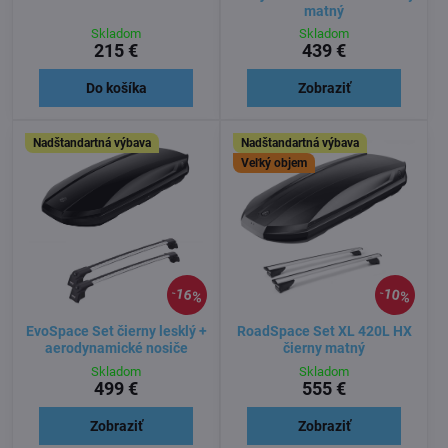
matný
Skladom
Skladom
215 €
439 €
Do košíka
Zobraziť
Nadštandartná výbava
Nadštandartná výbava
Veľký objem
16%
10%
EvoSpace Set čierny lesklý +
RoadSpace Set XL 420L HX
aerodynamické nosiče
čierny matný
Skladom
Skladom
499 €
555 €
Zobraziť
Zobraziť