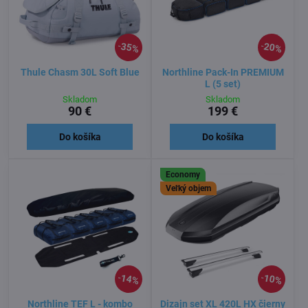
35%
20%
Thule Chasm 30L Soft Blue
Northline Pack-In PREMIUM
L (5 set)
Skladom
Skladom
90 €
199 €
Do košíka
Do košíka
Economy
Veľký objem
14%
10%
Northline TEF L - kombo
Dizajn set XL 420L HX čierny