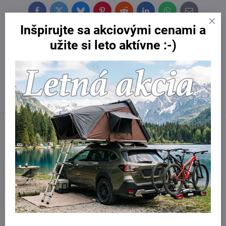
Facebook
Twitter
Bluesky
Pinterest
Reddit
LinkedIn
WhatsApp
E-
mail
Inšpirujte sa akciovými cenami a
Potrebujete poradiť?
užite si leto aktívne :-)
Kontaktujte nás:
obchod​@northline​.sk