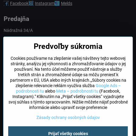
Facebook
Instagram
Melds
Predajňa
Nádražná 34/A
90028 Ivánka pri Dunaji
Predvoľby súkromia
Slovakia
Cookies používame na zlepšenie vašej návštevy tejto webovej
obchod​@northline​.sk
stránky, analýzu jej výkonnosti a zhromažďovanie údajov o jej
používaní. Na tento účel môžeme použiť nástroje a služby
Otváracie hodiny
tretích strán a zhromaždené údaje sa môžu preniesť k
PO, UT, STR, ŠT: 9.00 - 17.00
partnerom v EÚ, USA alebo iných krajinách.„Súbory cookies na
PIA: 8.00 - 16.00
zlepšenie relevancie reklám využíva služba
Google Ads –
podrobnosti tu
alebo
Meta – podrobnosti tu
(Facebook,
Instagram)." Kliknutím na „Prijať všetky cookies“ vyjadrujete
DogFriendly
svoj súhlas s týmto spracovaním. Nižšie môžete nájsť podrobné
Psíky sú u nás vítané
informácie alebo upraviť svoje preferencie
Zásady ochrany osobných údajov
©
2026
Copyright
Prijať všetky cookies
Predvoľby súkromia
Zásady ochrany osobných údajov