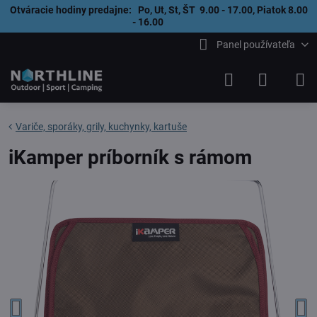
Otváracie hodiny predajne: Po, Ut, St, ŠT 9.00 - 17.00, Piatok 8.00
- 16.00
Panel používateľa
Variče, sporáky, grily, kuchynky, kartuše
iKamper príborník s rámom