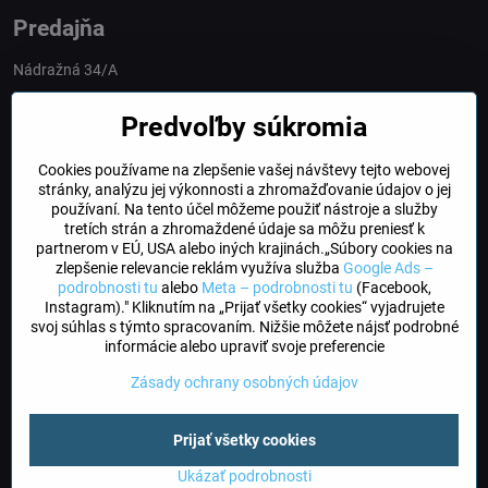
Predajňa
Nádražná 34/A
90028 Ivánka pri Dunaji
Predvoľby súkromia
Slovakia
Cookies používame na zlepšenie vašej návštevy tejto webovej
obchod​@northline​.sk
stránky, analýzu jej výkonnosti a zhromažďovanie údajov o jej
používaní. Na tento účel môžeme použiť nástroje a služby
Otváracie hodiny
tretích strán a zhromaždené údaje sa môžu preniesť k
PO, UT, STR, ŠT: 9.00 - 17.00
partnerom v EÚ, USA alebo iných krajinách.„Súbory cookies na
PIA: 8.00 - 16.00
zlepšenie relevancie reklám využíva služba
Google Ads –
podrobnosti tu
alebo
Meta – podrobnosti tu
(Facebook,
Instagram)." Kliknutím na „Prijať všetky cookies“ vyjadrujete
DogFriendly
svoj súhlas s týmto spracovaním. Nižšie môžete nájsť podrobné
Psíky sú u nás vítané
informácie alebo upraviť svoje preferencie
Zásady ochrany osobných údajov
©
2026
Copyright
Prijať všetky cookies
Predvoľby súkromia
Zásady ochrany osobných údajov
Stav objednávky
Ukázať podrobnosti
Vytvorené pomocou:
BiznisWeb.sk