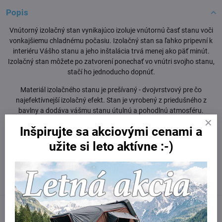
Popis
Vnútorný izolačný stan vynikajúco izoluje vnútornú časť stanu voči
vonkajšiemu chladnému počasiu. Izolačný stan sa ľahko pripevní k
interiéru Vášho stanu a jeho inštalácia trvá menej ako päť minút.
Izolačný stan môžete po zatvorení ponechať vo vnútri svojho stanu,
stačí ho jednoducho dopnúť.
Materiál izolačného stanu je prešívaný - dvojvrstvový pre čo
najefektívnejší izolačný efekt. Stan je vyrobený z priedušného z
bavlny a dodáva vášmu stanu útulnú a pohodlnú atmosféru.
Inšpirujte sa akciovými cenami a
užite si leto aktívne :-)
Viac z kategórie
Autostany | kemping
iKamper autostany
SkyCamp
Facebook
Twitter
Bluesky
Pinterest
Reddit
LinkedIn
WhatsApp
E-