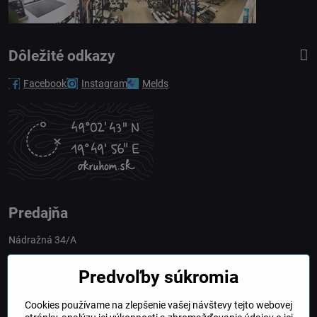
Dôležité odkazy
Facebook
Instagram
Melds
Predajňa
Nádražná 34/A
90028 Ivánka pri Dunaji
Predvoľby súkromia
Slovakia
Cookies používame na zlepšenie vašej návštevy tejto webovej
obchod​@northline​.sk