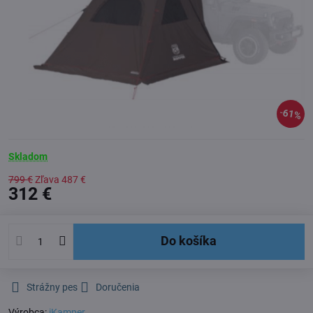
61%
Skladom
799 €
Zľava
487 €
312 €
Do košíka
Strážny pes
Doručenia
Výrobca:
iKamper