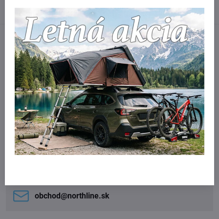
SkyCamp Mini
Facebook
Twitter
Bluesky
Pinterest
Reddit
LinkedIn
WhatsApp
E-
mail
Odporúčané produkty
iKamper - extra set oporných tyčí pre predstan
Skladom
79 €
Do košíka
Potrebujete poradiť?
Kontaktujte nás:
obchod​@northline​.sk