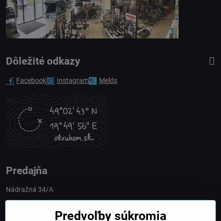
Dôležité odkazy
Facebook
Instagram
Melds
Predajňa
Nádražná 34/A
90028 Ivánka pri Dunaji
Predvoľby súkromia
Slovakia