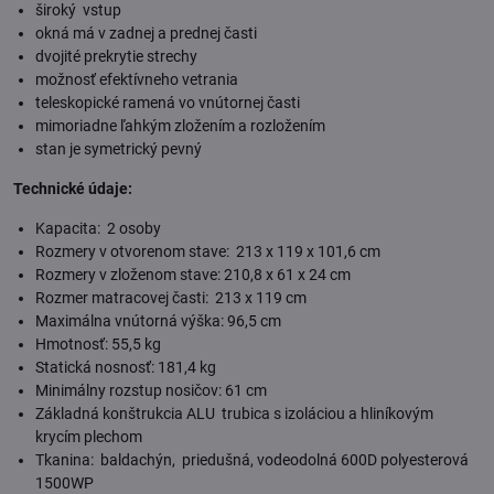
široký vstup
okná má v zadnej a prednej časti
dvojité prekrytie strechy
možnosť efektívneho vetrania
teleskopické ramená vo vnútornej časti
mimoriadne ľahkým zložením a rozložením
stan je symetrický pevný
Technické údaje:
Kapacita: 2 osoby
Rozmery v otvorenom stave: 213 x 119 x 101,6 cm
Rozmery v zloženom stave: 210,8 x 61 x 24 cm
Rozmer matracovej časti: 213 x 119 cm
Maximálna vnútorná výška: 96,5 cm
Hmotnosť: 55,5 kg
Statická nosnosť: 181,4 kg
Minimálny rozstup nosičov: 61 cm
Základná konštrukcia ALU trubica s izoláciou a hliníkovým
krycím plechom
Tkanina: baldachýn, priedušná, vodeodolná 600D polyesterová
1500WP