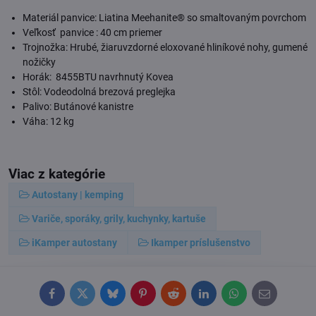
Materiál panvice: Liatina Meehanite® so smaltovaným povrchom
Veľkosť panvice : 40 cm priemer
Trojnožka: Hrubé, žiaruvzdorné eloxované hliníkové nohy, gumené
nožičky
Horák: 8455BTU navrhnutý Kovea
Stôl: Vodeodolná brezová preglejka
Palivo: Butánové kanistre
Váha: 12 kg
Viac z kategórie
Autostany | kemping
Variče, sporáky, grily, kuchynky, kartuše
iKamper autostany
Ikamper príslušenstvo
Facebook
Twitter
Bluesky
Pinterest
Reddit
LinkedIn
WhatsApp
E-
mail