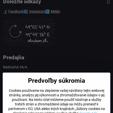
Dôležité odkazy
Facebook
Instagram
Melds
Predajňa
Nádražná 34/A
90028 Ivánka pri Dunaji
Predvoľby súkromia
Slovakia
Cookies používame na zlepšenie vašej návštevy tejto webovej
obchod​@northline​.sk
stránky, analýzu jej výkonnosti a zhromažďovanie údajov o jej
používaní. Na tento účel môžeme použiť nástroje a služby
Otváracie hodiny
tretích strán a zhromaždené údaje sa môžu preniesť k
PO, UT, STR, ŠT: 9.00 - 17.00
partnerom v EÚ, USA alebo iných krajinách.„Súbory cookies na
PIA: 8.00 - 16.00