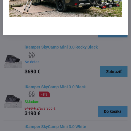
iKamper SkyCamp 3.0 White
3 - 9 dní
4190 €
Do košíka
iKamper SkyCamp Mini 3.0 Rocky Black
Na dotaz
3690 €
Zobraziť
iKamper SkyCamp Mini 3.0 Black
-8%
Skladom
3490 €
Zľava 300 €
Do košíka
3190 €
iKamper SkyCamp Mini 3.0 White