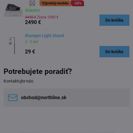
Výpredaj modelu
-28%
Skladom
3490 €
Zľava 1000 €
Do košíka
2490 €
iKamper Light Stand
3 - 9 dní
29 €
Do košíka
Potrebujete poradiť?
Kontaktujte nás:
obchod​@northline​.sk