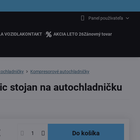
6.00
Panel používateľa
ĽA VOZIDLA
KONTAKT
AKCIA LETO 26
Zánovný tovar
tochladničky
Kompresorové autochladničky
ic stojan na autochladničku
€
Do košíka