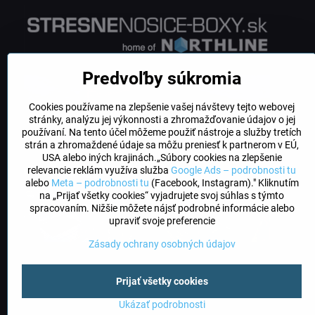
Predvoľby súkromia
Cookies používame na zlepšenie vašej návštevy tejto webovej
stránky, analýzu jej výkonnosti a zhromažďovanie údajov o jej
používaní. Na tento účel môžeme použiť nástroje a služby tretích
strán a zhromaždené údaje sa môžu preniesť k partnerom v EÚ,
USA alebo iných krajinách.„Súbory cookies na zlepšenie
relevancie reklám využíva služba
Google Ads – podrobnosti tu
alebo
Meta – podrobnosti tu
(Facebook, Instagram)." Kliknutím
na „Prijať všetky cookies“ vyjadrujete svoj súhlas s týmto
spracovaním. Nižšie môžete nájsť podrobné informácie alebo
upraviť svoje preferencie
Zásady ochrany osobných údajov
Prijať všetky cookies
©
2026
Ukázať podrobnosti