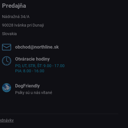
Predajňa
Nádražná 34/A
90028 Ivánka pri Dunaji
Slovakia
obchod​@northline​.sk
Otváracie hodiny
PO, UT, STR, ŠT: 9.00 - 17.00
PIA: 8.00 - 16.00
DogFriendly
Psíky sú u nás vítané
jednávky