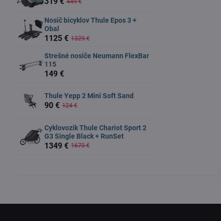
319 €
449 €
Nosič bicyklov Thule Epos 3 +
Obal
1125 €
1329 €
Strešné nosiče Neumann FlexBar
115
149 €
Thule Yepp 2 Mini Soft Sand
90 €
124 €
Cyklovozík Thule Chariot Sport 2
G3 Single Black + RunSet
1349 €
1670 €