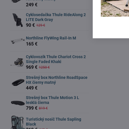
249 €
Cyklosedačka Thule RideAlong 2
LITE Dark Gray
90 €
129 €
Northline FlyWing Rail-In M
165 €
Cyklovozík Thule Chariot Cross 2
Single Faded Khaki
969 €
1250 €
Strešný box Northline RoadSpace
HX čierny matný
449 €
Strešný box Thule Motion 3 L
lesklá čierna
799 €
819 €
Turistický nosič Thule Sapling
Black