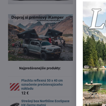
Najpredávanejšie produkty:
Plachta reflexná 50 x 40 cm
označenie prečnievajúceho
nákladu
12 €
Strešný box Northline EcoSpace
HX čierny matný