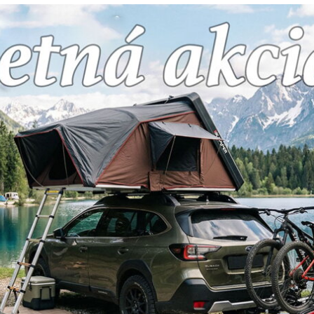
Facebook
Twitter
Bluesky
Pinterest
Reddit
L