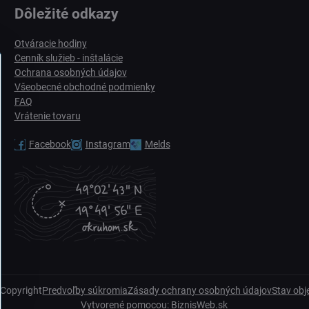
Dôležité odkazy
Otváracie hodiny
Cenník služieb - inštalácie
Ochrana osobných údajov
Všeobecné obchodné podmienky
FAQ
Vrátenie tovaru
Facebook
Instagram
Melds
Copyright
Predvoľby súkromia
Zásady ochrany osobných údajov
Stav ob
Vytvorené pomocou:
BiznisWeb.sk