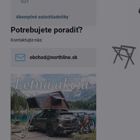
G21
Absorpčné autochladničky
Potrebujete poradiť?
Kontaktujte nás:
obchod​@northline​.sk