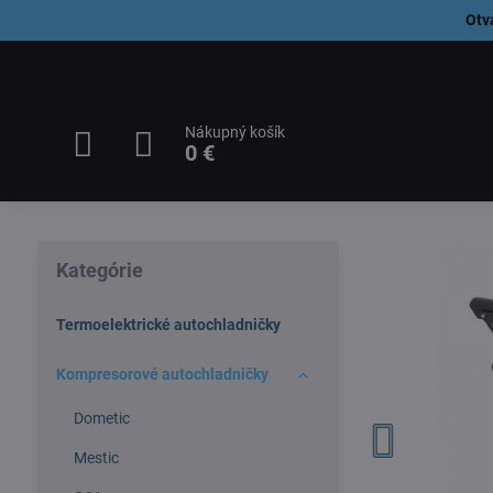
Otv
Nákupný košík
0 €
Kategórie
Termoelektrické autochladničky
Kompresorové autochladničky
Dometic
Mestic