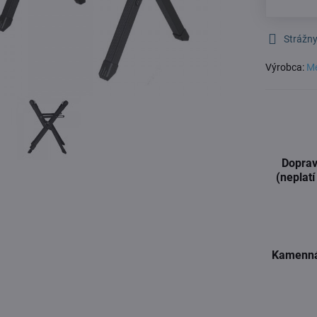
Strážny
Výrobca:
Me
Doprav
(neplatí
Kamenná