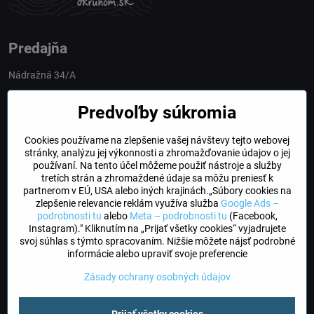
Predajňa
Nádražná 34/A
90028 Ivánka pri Dunaji
Predvoľby súkromia
Slovakia
Cookies používame na zlepšenie vašej návštevy tejto webovej
obchod​@northline​.sk
stránky, analýzu jej výkonnosti a zhromažďovanie údajov o jej
používaní. Na tento účel môžeme použiť nástroje a služby
Otváracie hodiny
tretích strán a zhromaždené údaje sa môžu preniesť k
PO, UT, STR, ŠT: 9.00 - 17.00
partnerom v EÚ, USA alebo iných krajinách.„Súbory cookies na
PIA: 8.00 - 16.00
zlepšenie relevancie reklám využíva služba
Google Ads –
podrobnosti tu
alebo
Meta – podrobnosti tu
(Facebook,
Instagram)." Kliknutím na „Prijať všetky cookies“ vyjadrujete
DogFriendly
svoj súhlas s týmto spracovaním. Nižšie môžete nájsť podrobné
Psíky sú u nás vítané
informácie alebo upraviť svoje preferencie
Zásady ochrany osobných údajov
©
2026
Copyright
Predvoľby súkromia
Zásady ochrany osobných údajov