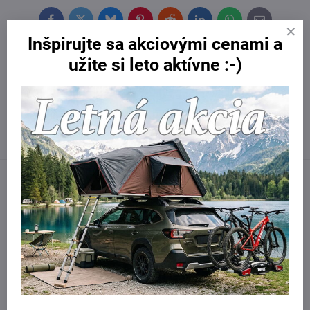
Facebook
Twitter
Bluesky
Pinterest
Reddit
LinkedIn
WhatsApp
E-
mail
Inšpirujte sa akciovými cenami a
Potrebujete poradiť?
užite si leto aktívne :-)
Kontaktujte nás:
obchod​@northline​.sk