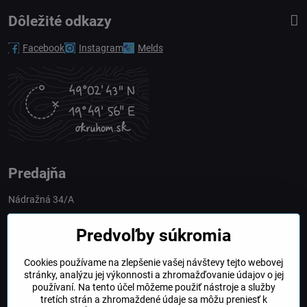
Dôležité odkazy
Facebook
Instagram
Melds
Predajňa
Nádražná 34/A
90028 Ivánka pri Dunaji
Predvoľby súkromia
Slovakia
Cookies používame na zlepšenie vašej návštevy tejto webovej
obchod​@northline​.sk
stránky, analýzu jej výkonnosti a zhromažďovanie údajov o jej
používaní. Na tento účel môžeme použiť nástroje a služby
Otváracie hodiny
tretích strán a zhromaždené údaje sa môžu preniesť k