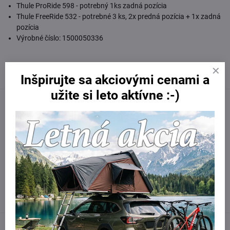
Thule ProRide 598 - potrebný 1ks zadná pozícia
Thule FreeRide 532 - potrebné 3 ks, 2x predná pozícia + 1x zadná
pozícia
Výrobné číslo: 1500050336
Inšpirujte sa akciovými cenami a
užite si leto aktívne :-)
Facebook
Twitter
Bluesky
Pinterest
Reddit
LinkedIn
WhatsApp
E-
mail
Potrebujete poradiť?
Kontaktujte nás:
obchod​@northline​.sk