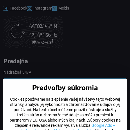
Facebook
Instagram
Melds
Predajňa
Nádražná 34/A
90028 Ivánka pri Dunaji
Predvoľby súkromia
Slovakia
Cookies používame na zlepšenie vašej návštevy tejto webovej
obchod​@northline​.sk
stránky, analýzu jej výkonnosti a zhromažďovanie údajov o jej
používaní. Na tento účel môžeme použiť nástroje a služby
Otváracie hodiny
tretích strán a zhromaždené údaje sa môžu preniesť k
PO, UT, STR, ŠT: 9.00 - 17.00
partnerom v EÚ, USA alebo iných krajinách.„Súbory cookies na
PIA: 8.00 - 16.00
zlepšenie relevancie reklám využíva služba
Google Ads –