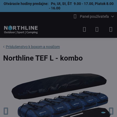
Otváracie hodiny predajne: Po, Ut, St, ŠT 9.00 - 17.00, Piatok 8.00
- 16.00
Panel používateľa
Príslušenstvo k boxom a nosičom
Northline TEF L - kombo