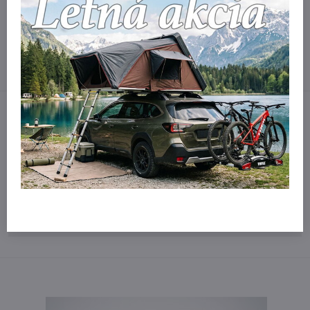
Northline Tirol, Evospace XL a Yakima Skytour 420
Viac z kategórie
Strešné boxy
Príslušenstvo k boxom a nosičom
Facebook
Twitter
Bluesky
Pinterest
Reddit
LinkedIn
WhatsApp
E-
mail
Potrebujete poradiť?
Kontaktujte nás:
obchod​@northline​.sk