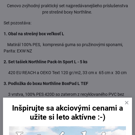
Cenovo zvýhodný praktický set najpredávanejšieho príslušenstva
pre strešné boxy Northline.
Set pozostáva:
1. Obal na strešný box veľkosť L
Matirál 100% PES, kompresná guma so pružinovými sponami,
Parita: EXW NZ
2. Set tašiek Northline Pack-In Sport L - 5 ks
420 EU REACH a OEKO Text 120 gr/m2, 33 cm x 65 cm x 30 cm
3. Podložka do boxu Northline BoxPad L TEF
3 vrstva,
100% PES 420D so zaterom z recyklovaného PVC bez
obsahu ftalatov – atest REACH, EVA
Inšpirujte sa akciovými cenami a
4. Hodvábna kľúčenka
užite si leto aktívne :-)
Vhodné pre strešné boxy: