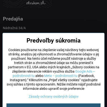
Predajňa
Nádražná 34/A
90028 Ivánka pri Dunaji
Predvoľby súkromia
Slovakia
Cookies používame na zlepšenie vašej návštevy tejto webovej
obchod​@northline​.sk
stránky, analýzu jej výkonnosti a zhromažďovanie údajov o jej
používaní. Na tento účel môžeme použiť nástroje a služby
Otváracie hodiny
tretích strán a zhromaždené údaje sa môžu preniesť k
PO, UT, STR, ŠT: 9.00 - 17.00
partnerom v EÚ, USA alebo iných krajinách.„Súbory cookies na
PIA: 8.00 - 16.00
zlepšenie relevancie reklám využíva služba
Google Ads –
podrobnosti tu
alebo
Meta – podrobnosti tu
(Facebook,
Instagram)." Kliknutím na „Prijať všetky cookies“ vyjadrujete
DogFriendly
svoj súhlas s týmto spracovaním. Nižšie môžete nájsť podrobné
Psíky sú u nás vítané
informácie alebo upraviť svoje preferencie
Zásady ochrany osobných údajov
©
2026
Copyright