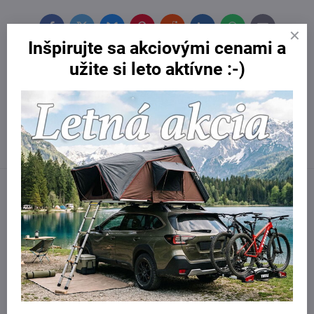
Facebook
Twitter
Bluesky
Pinterest
Reddit
LinkedIn
WhatsApp
E-
mail
Inšpirujte sa akciovými cenami a
Potrebujete poradiť?
užite si leto aktívne :-)
Kontaktujte nás:
obchod​@northline​.sk