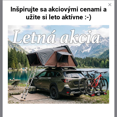
Potrebujete poradiť?
Inšpirujte sa akciovými cenami a
Kontaktujte nás:
užite si leto aktívne :-)
obchod​@northline​.sk