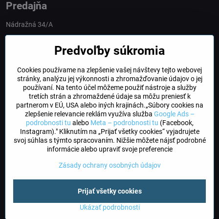
Predajňa
Nádražná 34/A
90028 Ivánka pri Dunaji
Predvoľby súkromia
Slovakia
Cookies používame na zlepšenie vašej návštevy tejto webovej
obchod​@northline​.sk
stránky, analýzu jej výkonnosti a zhromažďovanie údajov o jej
používaní. Na tento účel môžeme použiť nástroje a služby
Otváracie hodiny
tretích strán a zhromaždené údaje sa môžu preniesť k
PO, UT, STR, ŠT: 9.00 - 17.00
partnerom v EÚ, USA alebo iných krajinách.„Súbory cookies na
PIA: 8.00 - 16.00
zlepšenie relevancie reklám využíva služba
Google Ads –
podrobnosti tu
alebo
Meta – podrobnosti tu
(Facebook,
Instagram)." Kliknutím na „Prijať všetky cookies“ vyjadrujete
DogFriendly
svoj súhlas s týmto spracovaním. Nižšie môžete nájsť podrobné
Psíky sú u nás vítané
informácie alebo upraviť svoje preferencie
Zásady ochrany osobných údajov
©
2026
Copyright
Predvoľby súkromia
Zásady ochrany osobných údajov
Prijať všetky cookies
Stav objednávky
Ukázať podrobnosti
Vytvorené pomocou:
BiznisWeb.sk