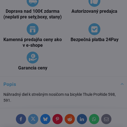
Doprava nad 100€ zdarma
Autorizovaný predajca
(neplatí pre sety,boxy, stany)
Kamenná predajňa ceny ako
Bezpečná platba 24Pay
v e-shope
Garancia ceny
Popis
Náhradný diel k strešným nosičom na bicykle Thule ProRide 598,
591.
Facebook
Twitter
Bluesky
Pinterest
Reddit
LinkedIn
WhatsApp
E-
mail