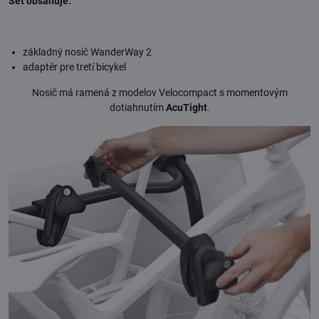
Set obsahuje:
základný nosič WanderWay 2
adaptér pre tretí bicykel
Nosič má ramená z modelov Velocompact s momentovým
dotiahnutím
AcuTight
.