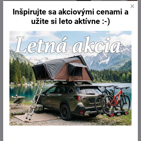
Inšpirujte sa akciovými cenami a
užite si leto aktívne :-)
Technické údaje:
Maximálny počet bicyklov: 4
Nosnosť: 60 kg
Maximálna hmotnosť bicykla: 30 kg
Rozmery: 152 x 111 x 91 cm
Rozmer v zloženom stave: 152 x 47 x 91 cm
Hmotnosť: 12,4 kg
Vhodné pre rámy bicyklov: 22-80 mm
Vzdialenosť medzi bicyklami: 31 cm
Maximálna šírka pneumatiky: 3 palce
Maximálna veľkosť kolesa: (priemer) 29 palcov
Maximálny rázvor kolies: 127 cm
Videá Youtube sú blokované Voľbami
súkromia