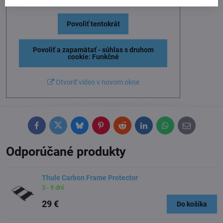
Prajete si načítať Youtube video?
Povoliť tentokrát
Povoliť a zapamätať - súhlas s druhom
cookie: Funkčné
Otvoriť video v novom okne
Facebook
Twitter
Bluesky
Pinterest
Reddit
LinkedIn
WhatsApp
E-
mail
Odporúčané produkty
Thule Carbon Frame Protector
3 - 9 dní
29 €
Do košíka