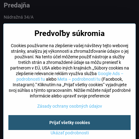
Predajňa
Nádražná 34/A
90028 Ivánka pri Dunaji
Predvoľby súkromia
Slovakia
Cookies používame na zlepšenie vašej návštevy tejto webovej
obchod​@northline​.sk
stránky, analýzu jej výkonnosti a zhromažďovanie údajov o jej
používaní. Na tento účel môžeme použiť nástroje a služby
Otváracie hodiny
tretích strán a zhromaždené údaje sa môžu preniesť k
PO, UT, STR, ŠT: 9.00 - 17.00
partnerom v EÚ, USA alebo iných krajinách.„Súbory cookies na
PIA: 8.00 - 16.00
zlepšenie relevancie reklám využíva služba
Google Ads –
podrobnosti tu
alebo
Meta – podrobnosti tu
(Facebook,
Instagram)." Kliknutím na „Prijať všetky cookies“ vyjadrujete
DogFriendly
svoj súhlas s týmto spracovaním. Nižšie môžete nájsť podrobné
Psíky sú u nás vítané
informácie alebo upraviť svoje preferencie
Zásady ochrany osobných údajov
©
2026
Copyright
Prijať všetky cookies
Predvoľby súkromia
Zásady ochrany osobných údajov
Stav objednávky
Ukázať podrobnosti
Vytvorené pomocou:
BiznisWeb.sk