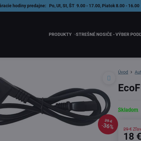
áracie hodiny predajne: Po, Ut, St, ŠT 9.00 - 17.00, Piatok 8.00 - 1
PRODUKTY
STREŠNÉ NOSIČE - VÝBER POD
Úvod
Au
EcoF
Skladom
29 €
36%
29 €
Zľa
18 