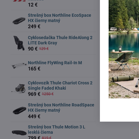
12 €
Strešný box Northline EcoSpace
HX čierny matný
249 €
Cyklosedačka Thule RideAlong 2
LITE Dark Gray
90 €
129 €
Northline FlyWing Rail-In M
165 €
Cyklovozík Thule Chariot Cross 2
Single Faded Khaki
969 €
1250 €
Strešný box Northline RoadSpace
HX čierny matný
449 €
Strešný box Thule Motion 3 L
lesklá čierna
799 €
819 €