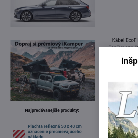
Kábel EcoFl
EcoFlow zo št
EcoFlow, ktoré 
Inšp
Tento AC kábe
väčšinou elekt
Kábel je vy
Najpredávanejšie produkty:
Plachta reflexná 50 x 40 cm
označenie prečnievajúceho
nákladu