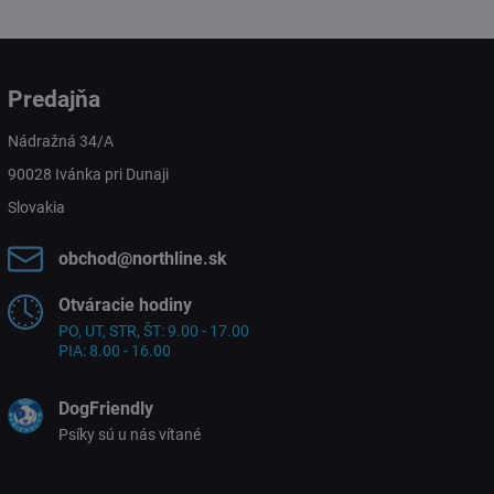
Predajňa
Nádražná 34/A
90028 Ivánka pri Dunaji
Slovakia
obchod​@northline​.sk
Otváracie hodiny
PO, UT, STR, ŠT: 9.00 - 17.00
PIA: 8.00 - 16.00
DogFriendly
Psíky sú u nás vítané