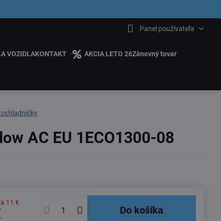
6.00
Panel používateľa
ĽA VOZIDLA
KONTAKT
AKCIA LETO 26
Zánovný tovar
tochladničky
low AC EU 1ECO1300-08
va
11 €
Do košíka
€