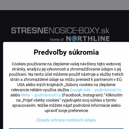
Predvoľby súkromia
Cookies používame na zlepšenie vašej návštevy tejto webovej
stránky, analýzu jej výkonnosti a zhromažďovanie údajov o jej
používaní. Na tento účel môžeme použiť nástroje a služby tretích
strán a zhromaždené údaje sa môžu preniesť k partnerom v EÚ,
USA alebo iných krajinách.„Súbory cookies na zlepšenie
relevancie reklám využíva služba
Google Ads – podrobnosti tu
alebo
Meta – podrobnosti tu
(Facebook, Instagram)." Kliknutím
na „Prijať všetky cookies“ vyjadrujete svoj súhlas s týmto
spracovaním. Nižšie môžete nájsť podrobné informácie alebo
upraviť svoje preferencie
Zásady ochrany osobných údajov