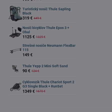
Turistický nosič Thule Sapling
Black
319 €
449 €
Nosič bicyklov Thule Epos 3 +
Obal
1125 €
1329 €
Strešné nosiče Neumann FlexBar
115
149 €
Thule Yepp 2 Mini Soft Sand
90 €
124 €
Cyklovozík Thule Chariot Sport 2
G3 Single Black + RunSet
1349 €
1670 €