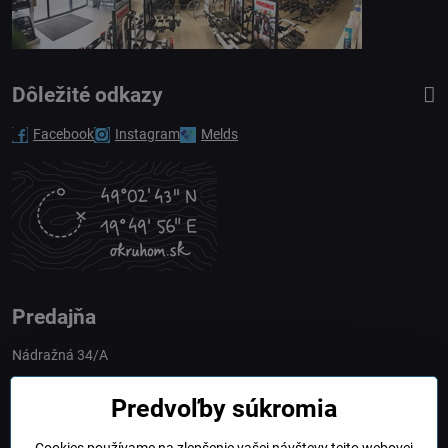
Dôležité odkazy
Facebook
Instagram
Melds
Predajňa
Nádražná 34/A
90028 Ivánka pri Dunaji
Predvoľby súkromia
Slovakia