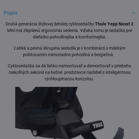
Popis
Druhá generácia štýlovej detskej cyklosedačky
Thule Yepp Nexxt 2
Mini má zlepšenú ergonómiu sedenia. Vďaka tomu je sedačka pre
dieťatko pohodlnejšia a komfortnejšia.
Ľahká a pevná škrupina sedadla je v kombinácií s mäkkým
polstovaním mimoriadne pohodlná a bezpečná.
Cyklosedačka sa dá ľahko namontovať a demontovať v priebehu
niekoľkých sekúnd na bežné predstavce riadidiel s inteligentnou
rýchloupínacou konzolou.