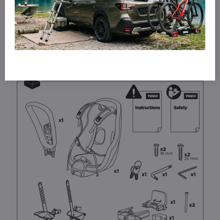
Hmontnosť: 1,8 kg
Záruka: 2 roky
TUV: áno
CityCrash: áno
Obsah balenia: