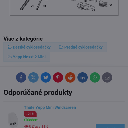
Viac z kategórie
Detské cyklosedačky
Predné cyklosedačky
Yepp Nexxt 2 Mini
Facebook
Twitter
Bluesky
Pinterest
Reddit
LinkedIn
WhatsApp
E-
mail
Odporúčané produkty
Thule Yepp Mini Windscreen
-21%
Skladom
49 €
Zľava 11 €