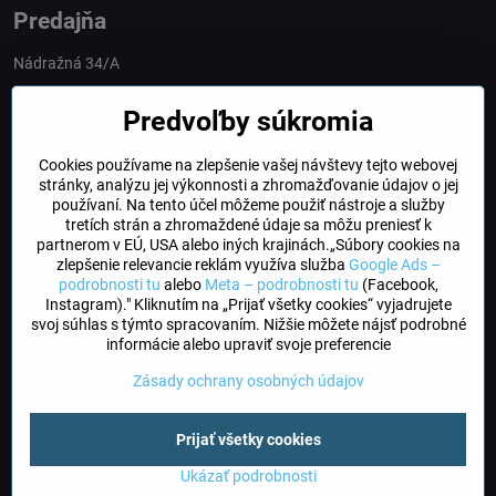
Predajňa
Nádražná 34/A
90028 Ivánka pri Dunaji
Predvoľby súkromia
Slovakia
Cookies používame na zlepšenie vašej návštevy tejto webovej
obchod​@northline​.sk
stránky, analýzu jej výkonnosti a zhromažďovanie údajov o jej
používaní. Na tento účel môžeme použiť nástroje a služby
Otváracie hodiny
tretích strán a zhromaždené údaje sa môžu preniesť k
PO, UT, STR, ŠT: 9.00 - 17.00
partnerom v EÚ, USA alebo iných krajinách.„Súbory cookies na
PIA: 8.00 - 16.00
zlepšenie relevancie reklám využíva služba
Google Ads –
podrobnosti tu
alebo
Meta – podrobnosti tu
(Facebook,
Instagram)." Kliknutím na „Prijať všetky cookies“ vyjadrujete
DogFriendly
svoj súhlas s týmto spracovaním. Nižšie môžete nájsť podrobné
Psíky sú u nás vítané
informácie alebo upraviť svoje preferencie
Zásady ochrany osobných údajov
©
2026
Copyright
Prijať všetky cookies
Predvoľby súkromia
Zásady ochrany osobných údajov
Stav objednávky
Ukázať podrobnosti
Vytvorené pomocou:
BiznisWeb.sk