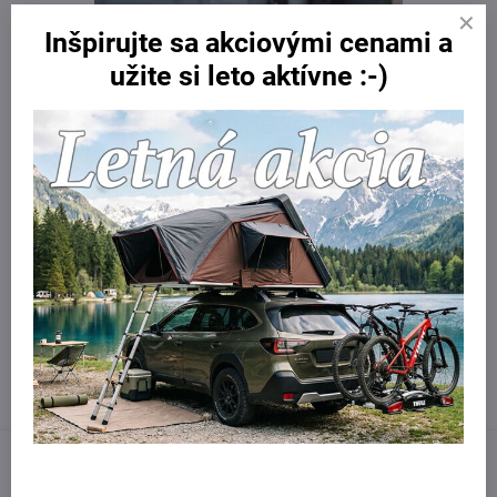
Inšpirujte sa akciovými cenami a
užite si leto aktívne :-)
Možno prať pri teplote 30 °C.
Určené pre modely cyklovozíkov Thule prvej a druhej generácie pre
jedno dieťa:
Thule Chariot Sport
Thule Chariot Cross
Thule Chariot Lite
Viac z kategórie
Detské cyklovozíky
Príslušenstvo k Thule Chariot
Facebook
Twitter
Bluesky
Pinterest
Reddit
LinkedIn
WhatsApp
E-
mail