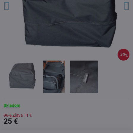
30%
Skladom
36 €
Zľava
11 €
25 €