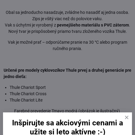
Obal sa jednoducho nasadzuje, zvládne ho nasadiť aj jedna osoba.
Zips je všitý viac než do polovice vaku.
Vak s úchytmi je vyrobený z
pevnejšieho materiálu s PVC záterom
.
Nový tvar je prispôsobený priamo tvaru zloženého vozíka Thule.
Vak je možné prať – odporúčame pranie na 30 °C alebo program
ručného prania.
Určené pre modely cyklovozíkov Thule prvej a druhej generácie pre
jedno dieťa:
Thule Chariot Sport
Thule Chariot Cross
Thule Chariot Lite
Farebné prevedenie Tmavo modrá (obrázok je ilustračný)
Inšpirujte sa akciovými cenami a
užite si leto aktívne :-)