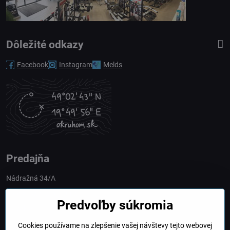
Dôležité odkazy
Facebook
Instagram
Melds
Predajňa
Nádražná 34/A
90028 Ivánka pri Dunaji
Predvoľby súkromia
Slovakia
Cookies používame na zlepšenie vašej návštevy tejto webovej