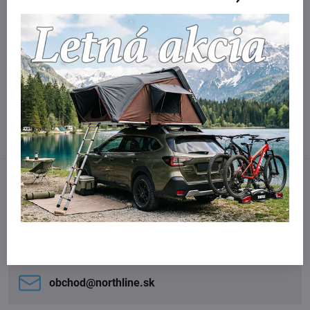
Viac z kategórie
Detské cyklovozíky
Príslušenstvo k Thule Chariot
Facebook
Twitter
Bluesky
Pinterest
Reddit
LinkedIn
WhatsApp
E-
mail
Potrebujete poradiť?
Kontaktujte nás:
obchod​@northline​.sk