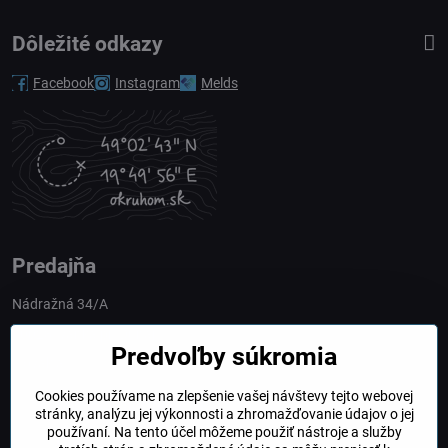
Dôležité odkazy
Facebook
Instagram
Melds
Predajňa
Nádražná 34/A
90028 Ivánka pri Dunaji
Predvoľby súkromia
Slovakia
Cookies používame na zlepšenie vašej návštevy tejto webovej
obchod​@northline​.sk
stránky, analýzu jej výkonnosti a zhromažďovanie údajov o jej
používaní. Na tento účel môžeme použiť nástroje a služby
Otváracie hodiny