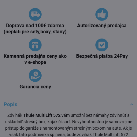
Doprava nad 100€ zdarma
Autorizovaný predajca
(neplatí pre sety,boxy, stany)
Kamenná predajňa ceny ako
Bezpečná platba 24Pay
v e-shope
Garancia ceny
Popis
Zdvihák
Thule MultiLift 572
vám umožní bez námahy zdvihnúť a
uskladniť strešný box, kajak či surf. Nevyhnutnosťou je samozrejme
prístup do garáže s namontovaným strešným boxom na aute. Ak je
však táto podmienka splnená, bude zdvihák Thule MultiLift 572