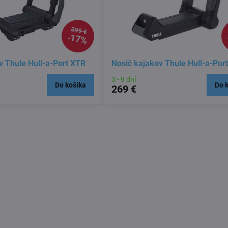
299 €
17%
v Thule Hull-a-Port XTR
Nosič kajakov Thule Hull-a-Por
3 - 9 dní
Do košíka
Do 
269 €