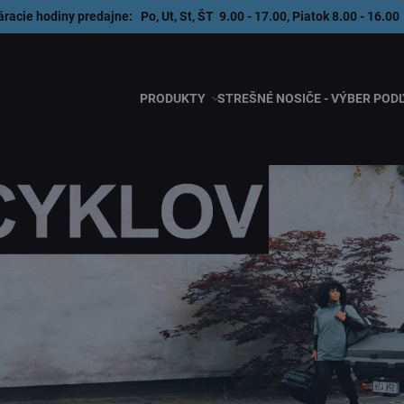
áracie hodiny predajne: Po, Ut, St, ŠT 9.00 - 17.00, Piatok 8.00 - 1
PRODUKTY
STREŠNÉ NOSIČE - VÝBER POD