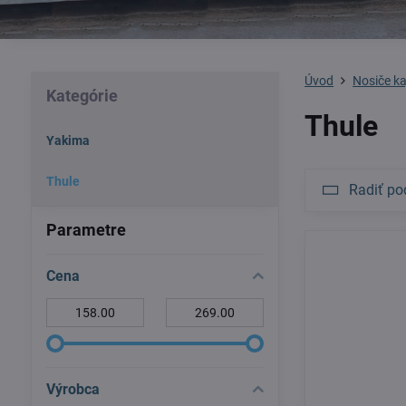
Úvod
Nosiče k
Kategórie
Thule
Yakima
Thule
Radiť po
Parametre
Cena
Od:
Do:
Výrobca