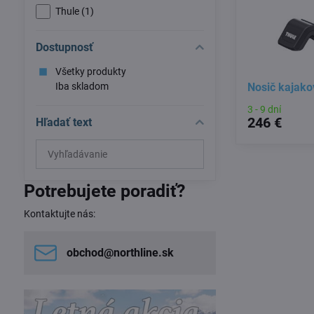
Thule (1)
Dostupnosť
Všetky produkty
Iba skladom
Nosič kajako
3 - 9 dní
246 €
Hľadať text
Prehľadať
výsledky
filtra
Potrebujete poradiť?
fulltextom
Kontaktujte nás:
obchod​@northline​.sk