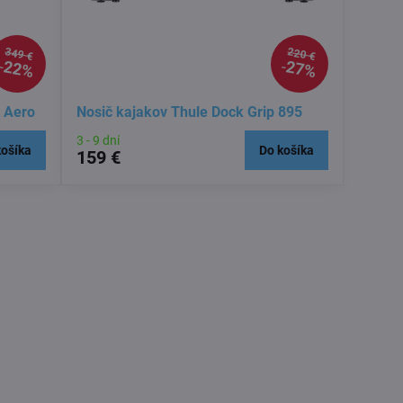
349 €
220 €
22%
27%
t Aero
Nosič kajakov Thule Dock Grip 895
3 - 9 dní
košíka
Do košíka
159 €