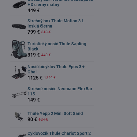
HX čierny matný
449 €
Strešný box Thule Motion 3 L
lesklá čierna
799 €
819 €
Turistický nosič Thule Sapling
Black
319 €
449 €
Nosič bicyklov Thule Epos 3 +
Obal
1125 €
1329 €
Strešné nosiče Neumann FlexBar
115
149 €
Thule Yepp 2 Mini Soft Sand
90 €
124 €
Cyklovozík Thule Chariot Sport 2