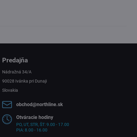
Predajňa
Nádražná 34/A
90028 Ivánka pri Dunaji
Slovakia
obchod​@northline​.sk
Otváracie hodiny
PO, UT, STR, ŠT: 9.00 - 17.00
PIA: 8.00 - 16.00