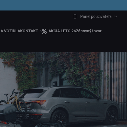
6.00
Panel používateľa
ĽA VOZIDLA
KONTAKT
AKCIA LETO 26
Zánovný tovar