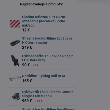
Najpredávanejšie produkty:
Plachta reflexná 50 x 40 cm
označenie prečnievajúceho
nákladu
12 €
Strešný box Northline EcoSpace
HX čierny matný
249 €
Cyklosedačka Thule RideAlong 2
LITE Dark Gray
90 €
129 €
Northline FlyWing Rail-In M
165 €
Cyklovozík Thule Chariot Cross 2
Single Faded Khaki
969 €
1250 €
Strešný box Northline RoadSpace