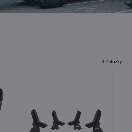
3
Položky