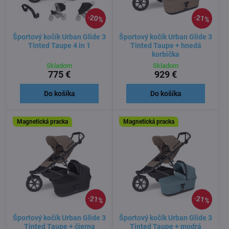
20%
21%
Športový kočík Urban Glide 3
Športový kočík Urban Glide 3
Tinted Taupe 4 in 1
Tinted Taupe + hnedá
korbička
Skladom
Skladom
775 €
929 €
Do košíka
Do košíka
Magnetická pracka
Magnetická pracka
21%
21%
Športový kočík Urban Glide 3
Športový kočík Urban Glide 3
Tinted Taupe + čierna
Tinted Taupe + modrá