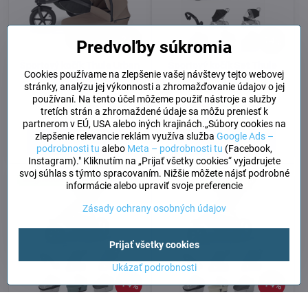
24%
14%
Predvoľby súkromia
Športový kočík Thule Urban
Športový kočík Set Thule
Cookies používame na zlepšenie vašej návštevy tejto webovej
Glide 3 Black + korbička
Urban Glide 3 Black 7 in 1
stránky, analýzu jej výkonnosti a zhromažďovanie údajov o jej
TintedTaupe
Black and Black
používaní. Na tento účel môžeme použiť nástroje a služby
Skladom
Skladom
tretích strán a zhromaždené údaje sa môžu preniesť k
889 €
1199 €
partnerom v EÚ, USA alebo iných krajinách.„Súbory cookies na
zlepšenie relevancie reklám využíva služba
Google Ads –
Do košíka
Do košíka
podrobnosti tu
alebo
Meta – podrobnosti tu
(Facebook,
Instagram)." Kliknutím na „Prijať všetky cookies“ vyjadrujete
svoj súhlas s týmto spracovaním. Nižšie môžete nájsť podrobné
Magnetická pracka
Magnetická pracka
informácie alebo upraviť svoje preferencie
Zásady ochrany osobných údajov
Prijať všetky cookies
Ukázať podrobnosti
14%
14%