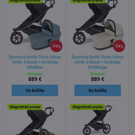
Magnetická pracka
Magnetická pracka
24%
24%
Športový kočík Thule Urban
Športový kočík Thule Urban
Glide 3 Black + korbička
Glide 3 Black + korbička
MidBlue
SoftBeige
Skladom
Skladom
889 €
889 €
Do košíka
Do košíka
Magnetická pracka
Magnetická pracka