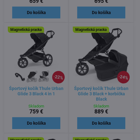
659 €
695 €
Do košíka
Do košíka
Magnetická pracka
Magnetická pracka
22%
24%
Športový kočík Thule Urban
Športový kočík Thule Urban
Glide 3 Black 4 in 1
Glide 3 Black + korbička
Black
Skladom
Skladom
759 €
889 €
Do košíka
Do košíka