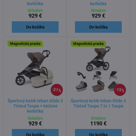
korbička
korbička
Skladom
Skladom
929 €
929 €
Do košíka
Do košíka
Magnetická pracka
Magnetická pracka
21%
15%
Športový kočík Urban Glide 3
Športový kočík Urban Glide 3
Tinted Taupe + béžová
Tinted Taupe 7 in 1 Taupe
korbička
Skladom
Skladom
929 €
1190 €
Do košíka
Do košíka