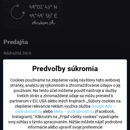
Predajňa
Nádražná 34/A
90028 Ivánka pri Dunaji
Predvoľby súkromia
Slovakia
Cookies používame na zlepšenie vašej návštevy tejto webovej
obchod​@northline​.sk
stránky, analýzu jej výkonnosti a zhromažďovanie údajov o jej
používaní. Na tento účel môžeme použiť nástroje a služby
Otváracie hodiny
tretích strán a zhromaždené údaje sa môžu preniesť k
PO, UT, STR, ŠT: 9.00 - 17.00
partnerom v EÚ, USA alebo iných krajinách.„Súbory cookies na
PIA: 8.00 - 16.00
zlepšenie relevancie reklám využíva služba
Google Ads –
podrobnosti tu
alebo
Meta – podrobnosti tu
(Facebook,
Instagram)." Kliknutím na „Prijať všetky cookies“ vyjadrujete
DogFriendly
svoj súhlas s týmto spracovaním. Nižšie môžete nájsť podrobné
Psíky sú u nás vítané
informácie alebo upraviť svoje preferencie