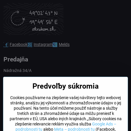
Facebook
Instagram
Melds
Predajňa
Nádražná 34/A
90028 Ivánka pri Dunaji
Predvoľby súkromia
Slovakia
Cookies používame na zlepšenie vašej návštevy tejto webovej
obchod​@northline​.sk
stránky, analýzu jej výkonnosti a zhromažďovanie údajov o jej
používaní. Na tento účel môžeme použiť nástroje a služby
Otváracie hodiny
tretích strán a zhromaždené údaje sa môžu preniesť k
PO, UT, STR, ŠT: 9.00 - 17.00
partnerom v EÚ, USA alebo iných krajinách.„Súbory cookies na
PIA: 8.00 - 16.00
zlepšenie relevancie reklám využíva služba
Google Ads –
podrobnosti tu
alebo
Meta – podrobnosti tu
(Facebook,