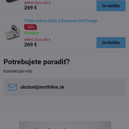
349 €
Zľava 80 €
Do košíka
269 €
Thule Urban Glide 3 Bassinet Soft beige
-22%
Skladom
349 €
Zľava 80 €
Do košíka
269 €
Potrebujete poradiť?
Kontaktujte nás:
obchod​@northline​.sk