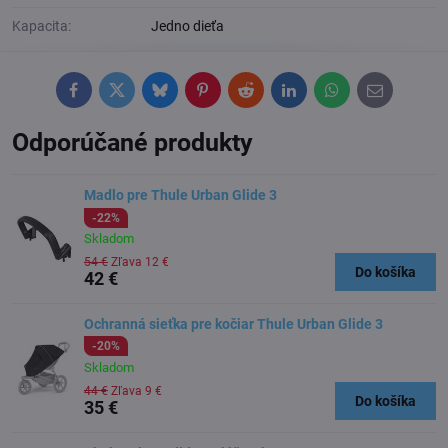
Kapacita:
Jedno dieťa
Facebook
Twitter
Bluesky
Pinterest
Reddit
LinkedIn
WhatsApp
E-
mail
Odporúčané produkty
Madlo pre Thule Urban Glide 3
-22%
Skladom
54 €
Zľava 12 €
Do košíka
42 €
Ochranná sieťka pre kočiar Thule Urban Glide 3
-20%
Skladom
44 €
Zľava 9 €
Do košíka
35 €