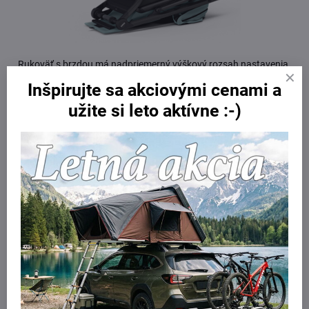
Rukoväť s brzdou má nadpriemerný výškový rozsah nastavenia.
Inšpirujte sa akciovými cenami a
užite si leto aktívne :-)
Technické údaje:
Predné koleso: 16"
Zadné koleso: 12"