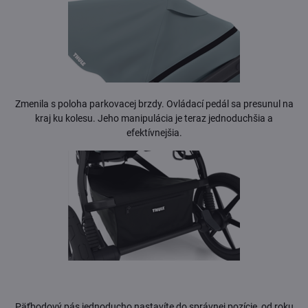
Zmenila s poloha parkovacej brzdy. Ovládací pedál sa presunul na
kraj ku kolesu. Jeho manipulácia je teraz jednoduchšia a
efektívnejšia.
Päťbodový pás jednoducho nastavíte do správnej pozície, od roku