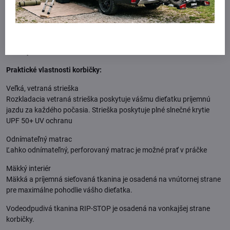
Maximálna váha dieťatka: 22 kg
Maximálna nosnosť kočiara: 34 kg
Rozmer v zloženom stave: 88 x 58 x 31 cm
Hmotnosť: 11.9 kg
Prejazdová šírka: 69 cm
Praktické vlastnosti korbičky:
Veľká, vetraná strieška
Rozkladacia vetraná strieška poskytuje vášmu dieťatku príjemnú
jazdu za každého počasia. Strieška poskytuje plné slnečné krytie
UPF 50+ UV ochranu
Odnímateľný matrac
Ľahko odnímateľný, perforovaný matrac je možné prať v práčke
Mäkký interiér
Mäkká a príjemná sieťovaná tkanina je osadená na vnútornej strane
pre maximálne pohodlie vášho dieťatka.
Vodeodpudivá tkanina RIP-STOP je osadená na vonkajšej strane
korbičky.