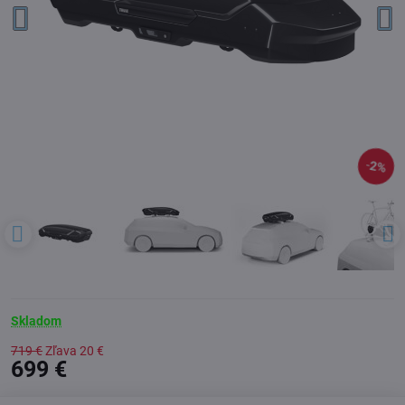
2%
Skladom
719 €
Zľava
20 €
699 €