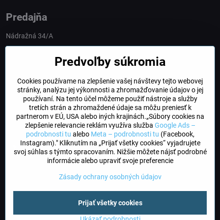
Predajňa
Nádražná 34/A
90028 Ivánka pri Dunaji
Predvoľby súkromia
Slovakia
Cookies používame na zlepšenie vašej návštevy tejto webovej
obchod​@northline​.sk
stránky, analýzu jej výkonnosti a zhromažďovanie údajov o jej
používaní. Na tento účel môžeme použiť nástroje a služby
Otváracie hodiny
tretích strán a zhromaždené údaje sa môžu preniesť k
PO, UT, STR, ŠT: 9.00 - 17.00
partnerom v EÚ, USA alebo iných krajinách.„Súbory cookies na
PIA: 8.00 - 16.00
zlepšenie relevancie reklám využíva služba
Google Ads –
podrobnosti tu
alebo
Meta – podrobnosti tu
(Facebook,
Instagram)." Kliknutím na „Prijať všetky cookies“ vyjadrujete
DogFriendly
svoj súhlas s týmto spracovaním. Nižšie môžete nájsť podrobné
Psíky sú u nás vítané
informácie alebo upraviť svoje preferencie
Zásady ochrany osobných údajov
©
2026
Copyright
Prijať všetky cookies
Predvoľby súkromia
Zásady ochrany osobných údajov
Stav objednávky
Ukázať podrobnosti