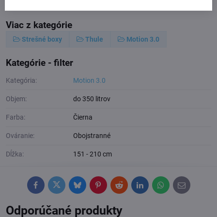
Viac z kategórie
Strešné boxy
Thule
Motion 3.0
Kategórie - filter
Kategória:
Motion 3.0
Objem:
do 350 litrov
Farba:
Čierna
Ováranie:
Obojstranné
Dĺžka:
151 - 210 cm
Facebook
Twitter
Bluesky
Pinterest
Reddit
LinkedIn
WhatsApp
E-
mail
Odporúčané produkty