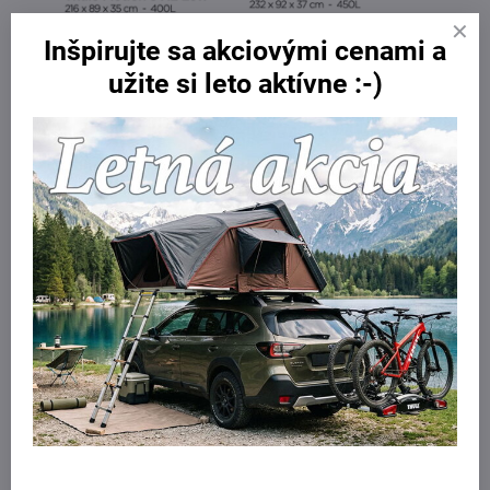
Inšpirujte sa akciovými cenami a
užite si leto aktívne :-)
Technické údaje:
Šírka: 68 cm
Výška: 42 cm
Dĺžka: 188 cm
Objem: 300L
Nosnosť: 75 kg
Hmotnosť: 15 kg
Maximálna dĺžka lyží: 175 cm
Vnútorný rozmer: 177 x 50 x 38 cm
Systém otvárania: Slidelock
Počet lyží: 4 - 6
Záruka: 5 rokov
TUV/CityCrash: áno