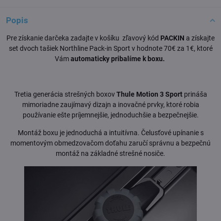
Popis
Pre získanie darčeka zadajte v košíku zľavový kód
PACKIN
a získajte
set dvoch tašiek Northline Pack-in Sport v hodnote 70€ za 1€, ktoré
Vám
automaticky pribalíme k boxu.
Tretia generácia strešných boxov
Thule Motion 3 Sport
prináša
mimoriadne zaujímavý dizajn a inovačné prvky, ktoré robia
používanie ešte príjemnejšie, jednoduchšie a bezpečnejšie.
Montáž boxu je jednoduchá a intuitívna. Čelusťové upínanie s
momentovým obmedzovačom doťahu zaručí správnu a bezpečnú
montáž na základné strešné nosiče.