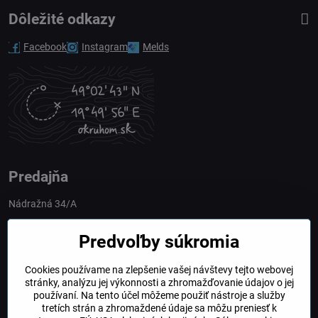
Dôležité odkazy
Facebook
Instagram
Melds
Predajňa
Nádražná 34/A
90028 Ivánka pri Dunaji
Predvoľby súkromia
Slovakia
Cookies používame na zlepšenie vašej návštevy tejto webovej
obchod​@northline​.sk
stránky, analýzu jej výkonnosti a zhromažďovanie údajov o jej
používaní. Na tento účel môžeme použiť nástroje a služby
Otváracie hodiny
tretích strán a zhromaždené údaje sa môžu preniesť k