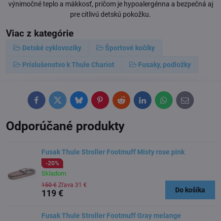
výnimočné teplo a mäkkosť, pričom je hypoalergénna a bezpečná aj
pre citlivú detskú pokožku.
Viac z kategórie
Detské cyklovozíky
Športové kočíky
Príslušenstvo k Thule Chariot
Fusaky, podložky
Facebook
Twitter
Bluesky
Pinterest
Reddit
LinkedIn
WhatsApp
E-
mail
Odporúčané produkty
Fusak Thule Stroller Footmuff Misty rose pink
-20%
Skladom
150 €
Zľava 31 €
Do košíka
119 €
Fusak Thule Stroller Footmuff Gray melange