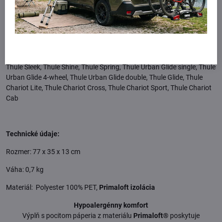
Vhodný pre cyklovozíky a športové kočiare Thule:
Thule Sleek, Thule Shine, Thule Spring, Thule Urban Glide single, Thule
Urban Glide 4-wheel, Thule Urban Glide double, Thule Glide, Thule
Chariot Lite, Thule Chariot Cross, Thule Chariot Sport, Thule Chariot
Cab
Technické údaje:
Rozmer: 77 x 35 x 13 cm
Váha: 0,7 kg
Materiál: Polyester 100% PET,
Primaloft izolácia
Hypoalergénny komfort
Výplň s pocitom páperia z materiálu
Primaloft®
poskytuje