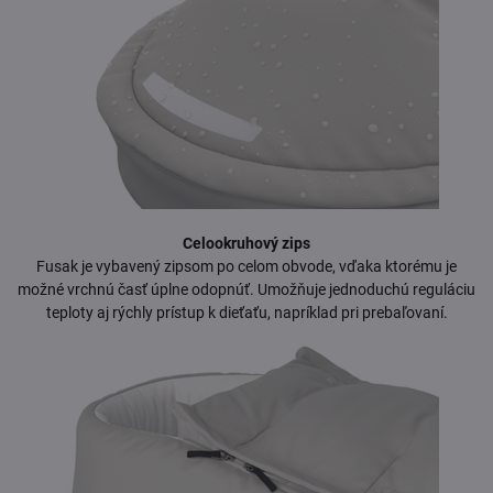
Celookruhový zips
Fusak je vybavený zipsom po celom obvode, vďaka ktorému je
možné vrchnú časť úplne odopnúť. Umožňuje jednoduchú reguláciu
teploty aj rýchly prístup k dieťaťu, napríklad pri prebaľovaní.