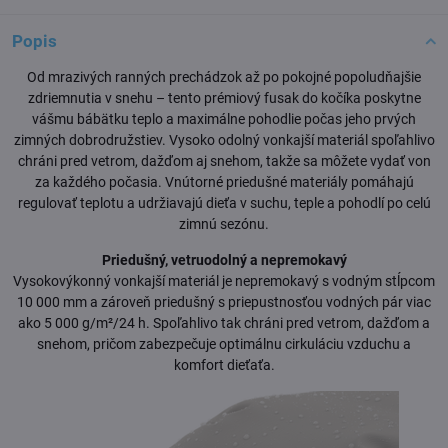
Popis
Od mrazivých ranných prechádzok až po pokojné popoludňajšie
zdriemnutia v snehu – tento prémiový fusak do kočíka poskytne
vášmu bábätku teplo a maximálne pohodlie počas jeho prvých
zimných dobrodružstiev. Vysoko odolný vonkajší materiál spoľahlivo
chráni pred vetrom, dažďom aj snehom, takže sa môžete vydať von
za každého počasia. Vnútorné priedušné materiály pomáhajú
regulovať teplotu a udržiavajú dieťa v suchu, teple a pohodlí po celú
zimnú sezónu.
Priedušný, vetruodolný a nepremokavý
Vysokovýkonný vonkajší materiál je nepremokavý s vodným stĺpcom
10 000 mm a zároveň priedušný s priepustnosťou vodných pár viac
ako 5 000 g/m²/24 h. Spoľahlivo tak chráni pred vetrom, dažďom a
snehom, pričom zabezpečuje optimálnu cirkuláciu vzduchu a
komfort dieťaťa.