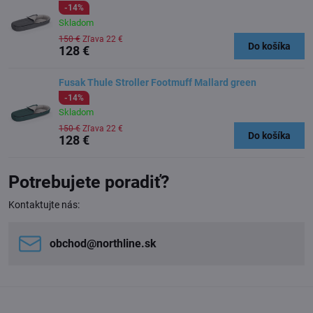
-14%
Skladom
150 €
Zľava 22 €
Do košíka
128 €
Fusak Thule Stroller Footmuff Mallard green
-14%
Skladom
150 €
Zľava 22 €
Do košíka
128 €
Potrebujete poradiť?
Kontaktujte nás:
obchod​@northline​.sk