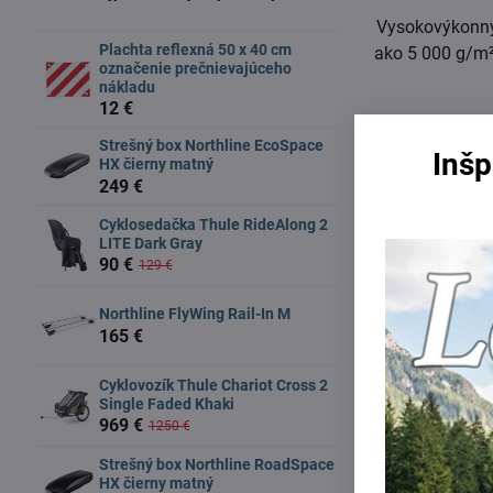
Vysokovýkonný 
Plachta reflexná 50 x 40 cm
ako 5 000 g/m²
označenie prečnievajúceho
nákladu
12 €
Strešný box Northline EcoSpace
Inšp
HX čierny matný
249 €
Cyklosedačka Thule RideAlong 2
LITE Dark Gray
90 €
129 €
Northline FlyWing Rail-In M
165 €
Cyklovozík Thule Chariot Cross 2
Single Faded Khaki
969 €
1250 €
Fusak je vybav
Strešný box Northline RoadSpace
HX čierny matný