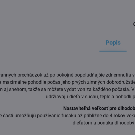
Popis
ranných prechádzok až po pokojné popoludňajšie zdriemnutia v
a maximálne pohodlie počas jeho prvých zimných dobrodružstiev
 aj snehom, takže sa môžete vydať von za každého počasia. Vn
udržiavajú dieťa v suchu, teple a pohodlí
Nastaviteľná veľkosť pre dlhodo
e časti umožňujú používanie fusaku až približne do 4 rokov veku
dieťaťom a ponúka dlhodobý