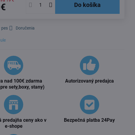
ava
19 €
Do košíka
 €
 pes
Doručenia
ule
a nad 100€ zdarma
Autorizovaný predajca
 pre sety,boxy, stany)
 predajňa ceny ako v
Bezpečná platba 24Pay
e-shope