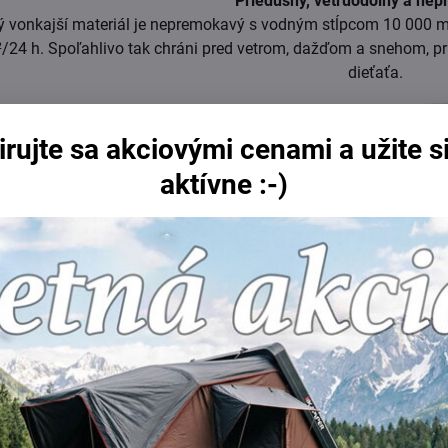
Priedušný, vetruodolný a ne
vonkajší materiál je nepremokavý s vodným stĺpcom 10 000 mm
/24 h. Spoľahlivo tak chráni pred vetrom, dažďom a snehom, p
dieťaťa.
irujte sa akciovými cenami a užite si
aktívne :-)
Celookruhový zips
ený zipsom po celom obvode, vďaka ktorému je možné vrchnú ča
aj rýchly prístup k dieťaťu, napríklad