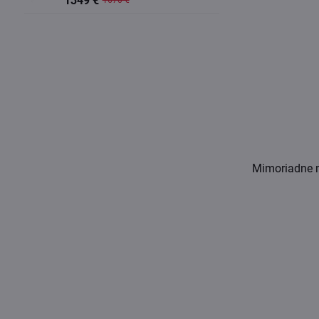
1349 €
1670 €
Mimoriadne m