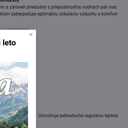
premokavý
 a zároveň priedušný s priepustnosťou vodných pár viac
ričom zabezpečuje optimálnu cirkuláciu vzduchu a komfort
 leto
sť úplne odopnúť. Umožňuje jednoduchú reguláciu teploty
 pri prebaľovaní.