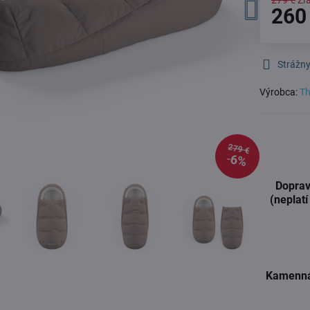
279 €
Zľ
260
Strážny
Výrobca:
Th
279 €
6%
Doprav
(neplatí
Kamenná