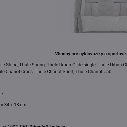
Vhodný pre cyklovozíky a športové
ule Shine, Thule Spring, Thule Urban Glide single, Thule Urban G
ule Chariot Cross, Thule Chariot Sport, Thule Chariot Cab
e:
 x 34 x 18 cm
ster 100% PET,
Primaloft izolácia