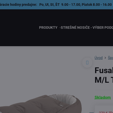
áracie hodiny predajne: Po, Ut, St, ŠT 9.00 - 17.00, Piatok 8.00 - 1
PRODUKTY
STREŠNÉ NOSIČE - VÝBER POD
Úvod
Špo
Fusa
M/L 
Skladom