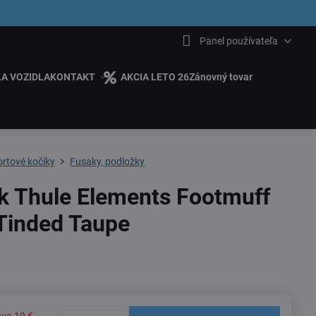
6.00
Panel používateľa
ĽA VOZIDLA
KONTAKT
AKCIA LETO 26
Zánovný tovar
rtové kočíky
Fusaky, podložky
k Thule Elements Footmuff
Tinded Taupe