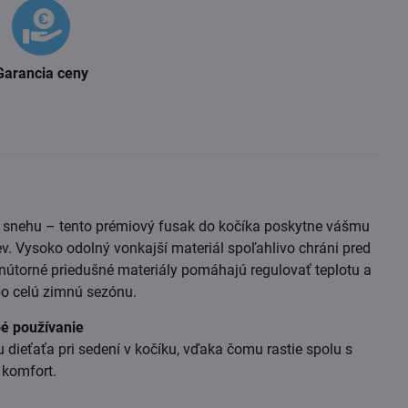
Garancia ceny
 snehu – tento prémiový fusak do kočíka poskytne vášmu
. Vysoko odolný vonkajší materiál spoľahlivo chráni pred
útorné priedušné materiály pomáhajú regulovať teplotu a
 po celú zimnú sezónu.
bé používanie
 dieťaťa pri sedení v kočíku, vďaka čomu rastie spolu s
 komfort.