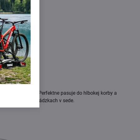
nej sezóny
j chladnej sezóny. Perfektne pasuje do hlbokej korby a
ka pri prvých prechádzkach v sede.