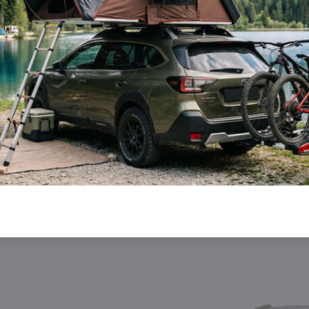
Ochrana počas celej prvej zim
avrhnutý tak, aby spoľahlivo chránil dieťa počas celej jeho prve
jednoducho ho premiestnite aj do športovej časti kočí