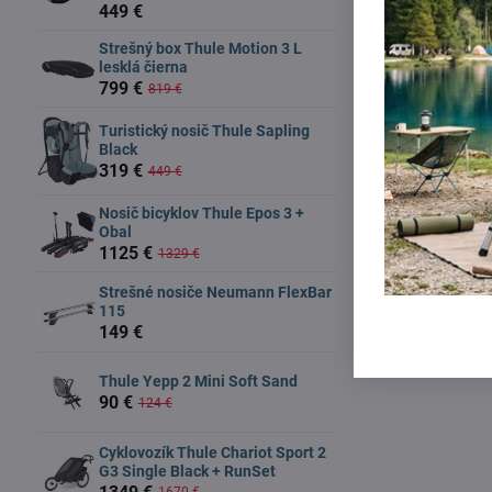
449 €
Strešný box Thule Motion 3 L
lesklá čierna
799 €
819 €
Turistický nosič Thule Sapling
Black
319 €
449 €
Nosič bicyklov Thule Epos 3 +
Obal
1125 €
1329 €
Strešné nosiče Neumann FlexBar
115
Fusak je n
149 €
Thule Yepp 2 Mini Soft Sand
90 €
124 €
Cyklovozík Thule Chariot Sport 2
G3 Single Black + RunSet