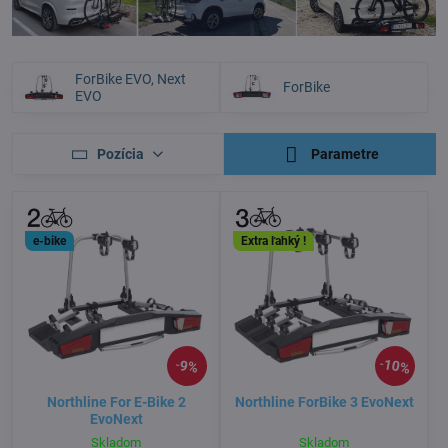
ForBike EVO, Next
ForBike
EVO
Pozícia
Parametre
e-bike
Extra ľahký !
10%
9%
Northline For E-Bike 2
Northline ForBike 3 EvoNext
EvoNext
Skladom
Skladom