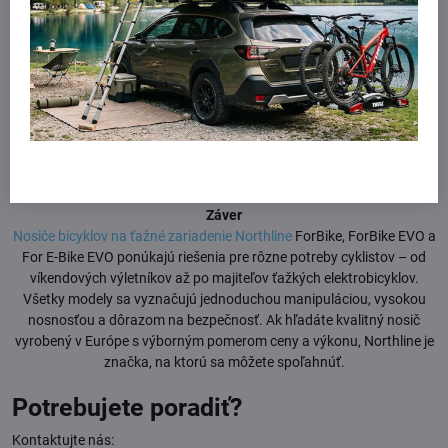
Northline For E-Bike EVO
– silák pre elektrobicykle
Najvyšším modelom je Northline For E-Bike EVO, ktorý je špeciálne
navrhnutý na prepravu elektrobicyklov. Má nosnosť 60 kg, pričom
každá koľajnica zvládne bicykel do 30 kg. Extra široké držiaky kolies,
zosilnený rám a nastaviteľné rameno pre uchytenie rámu zaručujú
maximálnu stabilitu a bezpečnosť aj pri prevoze robustných e-bikov.
Samozrejmosťou je jednoduchá montáž, uzamykanie nosiča aj
bicyklov a možnosť sklopiť nosič pomocou nožnej páky.
Záver
Nosiče bicyklov na ťažné zariadenie Northline
ForBike, ForBike EVO a
For E-Bike EVO ponúkajú riešenia pre rôzne potreby cyklistov – od
víkendových výletníkov až po majiteľov ťažkých elektrobicyklov.
Všetky modely sa vyznačujú jednoduchou manipuláciou, vysokou
nosnosťou a dôrazom na bezpečnosť. Ak hľadáte kvalitný nosič
vyrobený v Európe s výborným pomerom ceny a výkonu, Northline je
značka, na ktorú sa môžete spoľahnúť.
Potrebujete poradiť?
Kontaktujte nás: