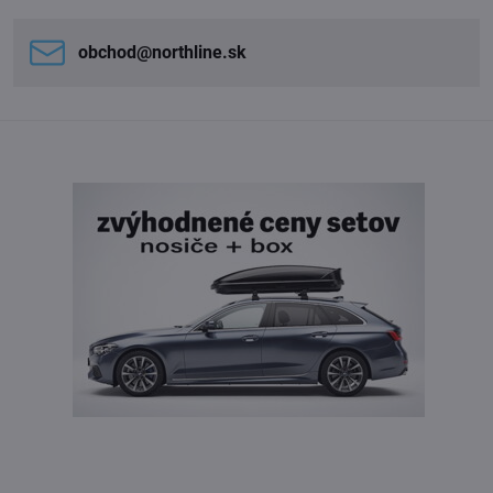
obchod​@northline​.sk