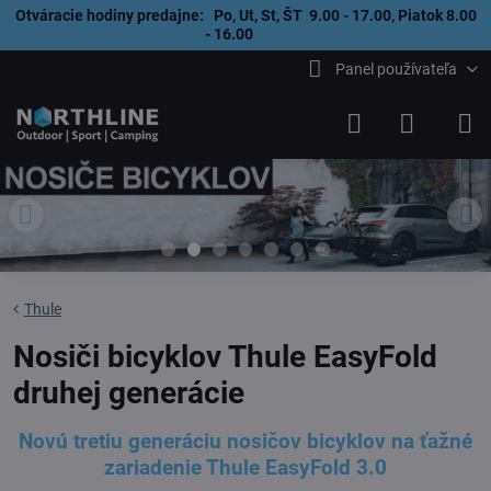
Otváracie hodiny predajne: Po, Ut, St, ŠT 9.00 - 17.00, Piatok 8.00
- 16.00
Panel používateľa
Thule
Nosiči bicyklov Thule EasyFold
druhej generácie
Novú tretiu generáciu nosičov bicyklov na ťažné
zariadenie Thule EasyFold 3.0