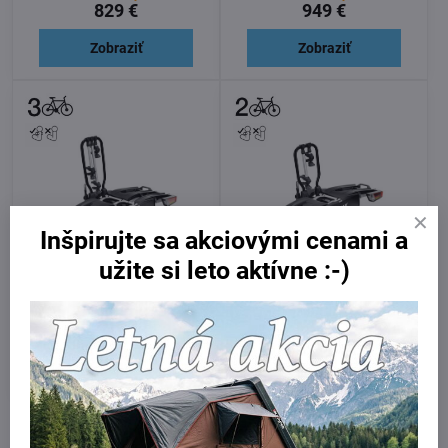
829 €
949 €
Zobraziť
Zobraziť
Inšpirujte sa akciovými cenami a
užite si leto aktívne :-)
Thule EasyFold XT F 966
Thule EasyFold XT F 965
Ukončená výroba
Ukončená výroba
950 €
869 €
Zobraziť
Zobraziť
Potrebujete poradiť?