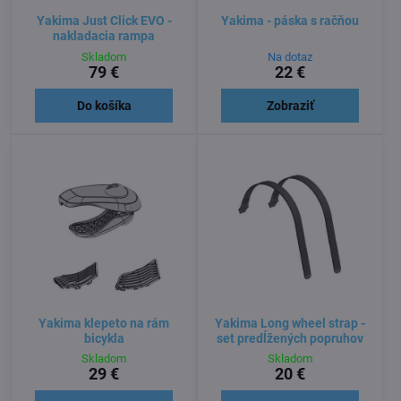
Yakima Just Click EVO -
Yakima - páska s račňou
nakladacia rampa
Skladom
Na dotaz
79 €
22 €
Do košíka
Zobraziť
Yakima klepeto na rám
Yakima Long wheel strap -
bicykla
set predĺžených popruhov
Skladom
Skladom
29 €
20 €