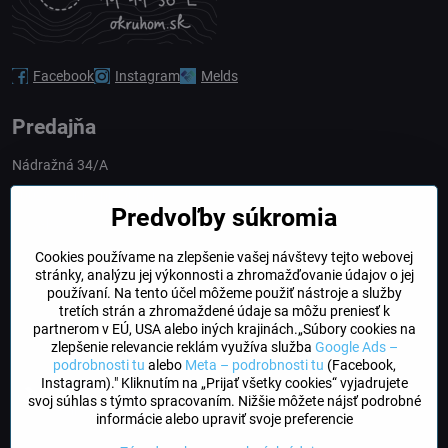
Facebook
Instagram
Melds
Predajňa
Nádražná 34/A
90028 Ivánka pri Dunaji
Predvoľby súkromia
Slovakia
Cookies používame na zlepšenie vašej návštevy tejto webovej
obchod​@northline​.sk
stránky, analýzu jej výkonnosti a zhromažďovanie údajov o jej
používaní. Na tento účel môžeme použiť nástroje a služby
Otváracie hodiny
tretích strán a zhromaždené údaje sa môžu preniesť k
PO, UT, STR, ŠT: 9.00 - 17.00
partnerom v EÚ, USA alebo iných krajinách.„Súbory cookies na
PIA: 8.00 - 16.00
zlepšenie relevancie reklám využíva služba
Google Ads –
podrobnosti tu
alebo
Meta – podrobnosti tu
(Facebook,
Instagram)." Kliknutím na „Prijať všetky cookies“ vyjadrujete
DogFriendly
svoj súhlas s týmto spracovaním. Nižšie môžete nájsť podrobné
Psíky sú u nás vítané
informácie alebo upraviť svoje preferencie