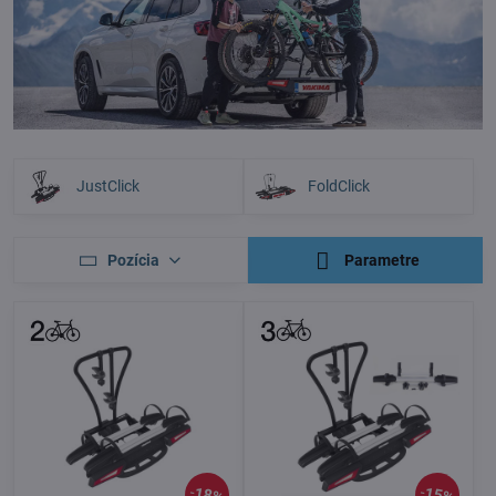
JustClick
FoldClick
Pozícia
Parametre
18%
15%