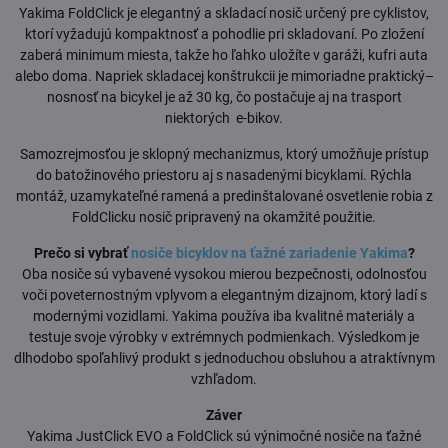
Yakima FoldClick je elegantný a skladací nosič určený pre cyklistov,
ktorí vyžadujú kompaktnosť a pohodlie pri skladovaní. Po zložení
zaberá minimum miesta, takže ho ľahko uložíte v garáži, kufri auta
alebo doma. Napriek skladacej konštrukcii je mimoriadne praktický–
nosnosť na bicykel je až 30 kg, čo postačuje aj na trasport
niektorých e-bikov.
Samozrejmosťou je sklopný mechanizmus, ktorý umožňuje prístup
do batožinového priestoru aj s nasadenými bicyklami. Rýchla
montáž, uzamykateľné ramená a predinštalované osvetlenie robia z
FoldClicku nosič pripravený na okamžité použitie.
Prečo si vybrať
nosiče bicyklov na ťažné zariadenie Yakima
?
Oba nosiče sú vybavené vysokou mierou bezpečnosti, odolnosťou
voči poveternostným vplyvom a elegantným dizajnom, ktorý ladí s
modernými vozidlami. Yakima používa iba kvalitné materiály a
testuje svoje výrobky v extrémnych podmienkach. Výsledkom je
dlhodobo spoľahlivý produkt s jednoduchou obsluhou a atraktívnym
vzhľadom.
Záver
Yakima JustClick EVO a FoldClick sú výnimočné nosiče na ťažné