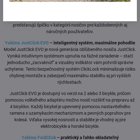
bicyklov na ťažné zariadenie ponúka prémiové modely, ktoré sú
obľúbené pre svoju jednoduchosť, bezpečnosť a výnimočný dizajn.
Dve z vlajkových lodí Yakima – JustClick EVO a FoldClick –
predstavujú špičku v kategórii nosičov pre každodenných aj
náročných používateľov.
Yakima JustClick EVO
– inteligentný systém, maximálne pohodlie
Model JustClick EVO je nová generácia obľúbeného nosiča JustClick.
Vyniká intuitívnym systémom upnutia na ťažné zariadenie – stačí
jednoducho „zacvaknúť" a vizuálny indikátor vám potvrdí správne
uchytenie. Tento bezpečnostný systém ClickLock minimalizuje riziko
chybnej montáže a zabezpečí maximálnu stabilitu aj pri vyšších
rýchlostiach.
JustClick EVO je dostupný vo verzii na 2 alebo 3 bicykle, pričom
pomocou voliteľného adaptéru možno nosič rozšíriť na prepravu až
4 bicyklov. Každý bicykel je upevnený pomocou nastaviteľného
ramena s uzamykacím mechanizmom a pevných popruhov pre
kolesá. Vďaka vysokej nosnosti a stabilite je vhodný aj pre
elektrobicykle a horské bicykle.
Yakima FoldClick
– praktický a ľahko skladateľný