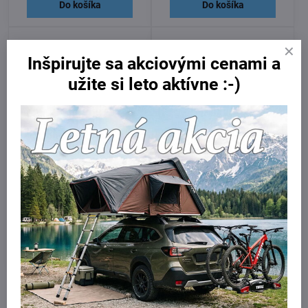
Do košíka
Do košíka
Inšpirujte sa akciovými cenami a
užite si leto aktívne :-)
Yakima gumené inzerty do
Plachta reflexná 50 x 40 cm
čelustí
označenie prečnievajúceho
nákladu
Skladom
Skladom
5 €
12 €
Do košíka
Do košíka
Značka Yakima patrí medzi popredných svetových výrobcov
transportných riešení pre športové vybavenie. V segmente nosičov