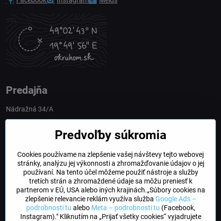
Predajňa
Nádražná 34/A
90028 Ivánka pri Dunaji
Predvoľby súkromia
Slovakia
Cookies používame na zlepšenie vašej návštevy tejto webovej
obchod​@northline​.sk
stránky, analýzu jej výkonnosti a zhromažďovanie údajov o jej
používaní. Na tento účel môžeme použiť nástroje a služby
Otváracie hodiny
tretích strán a zhromaždené údaje sa môžu preniesť k
PO, UT, STR, ŠT: 9.00 - 17.00
partnerom v EÚ, USA alebo iných krajinách.„Súbory cookies na
PIA: 8.00 - 16.00
zlepšenie relevancie reklám využíva služba
Google Ads –
podrobnosti tu
alebo
Meta – podrobnosti tu
(Facebook,
Instagram)." Kliknutím na „Prijať všetky cookies“ vyjadrujete
DogFriendly