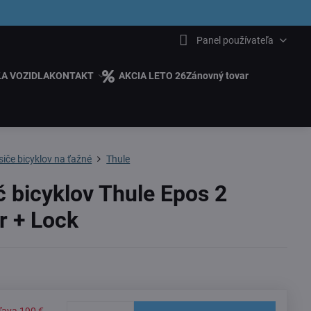
6.00
Panel používateľa
ĽA VOZIDLA
KONTAKT
AKCIA LETO 26
Zánovný tovar
iče bicyklov na ťažné
Thule
č bicyklov Thule Epos 2
r + Lock