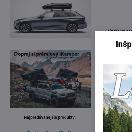
Vzdialenosť
Inšp
Extra dlhé d
Najpredávanejšie produkty: