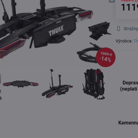
1309 €
Z
111
Strážny
Výrobca:
Th
1309 €
14%
Doprav
(neplatí
Kamenná