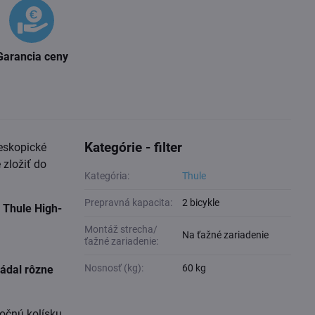
Garancia ceny
Kategórie - filter
eskopické
 zložiť do
Kategória:
Thule
Prepravná kapacita:
2 bicykle
 Thule High-
Montáž strecha/
Na ťažné zariadenie
ťažné zariadenie:
Nosnosť (kg):
60 kg
ládal rôzne
točnú kolísku