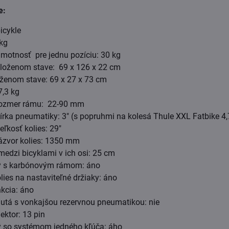
e:
icykle
kg
otnosť pre jednu pozíciu: 30 kg
loženom stave: 69 x 126 x 22 cm
ženom stave: 69 x 27 x 73 cm
,3 kg
ozmer rámu: 22-90 mm
rka pneumatiky: 3" (s popruhmi na kolesá Thule XXL Fatbike 4,
ľkosť kolies: 29"
ázvor kolies: 1350 mm
medzi bicyklami v ich osi: 25 cm
ý s karbónovým rámom: áno
lies na nastaviteľné držiaky: áno
kcia: áno
utá s vonkajšou rezervnou pneumatikou: nie
ektor: 13 pin
ý so systémom jedného kľúča: áho