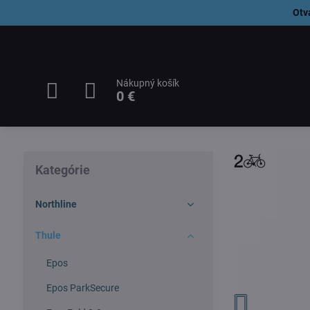
Otv
Nákupný košík
0 €
Kategórie
Northline
Thule
Epos
Epos ParkSecure