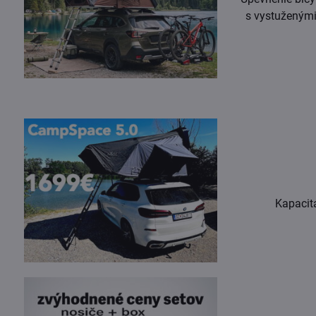
s vystuženými
Kapacita