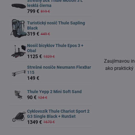
Strešný box Thule Motion 3 L
lesklá čierna
799 €
819 €
Turistický nosič Thule Sapling
Black
319 €
449 €
Nosič bicyklov Thule Epos 3 +
Obal
1125 €
1329 €
Zaujímavou ino
Strešné nosiče Neumann FlexBar
ako praktický 
115
149 €
Thule Yepp 2 Mini Soft Sand
90 €
124 €
Cyklovozík Thule Chariot Sport 2
G3 Single Black + RunSet
1349 €
1670 €