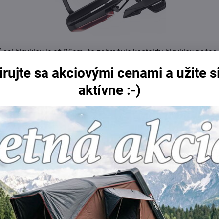
 osí bicyklov je až 25cm, čo zabraňuje kontaktu bicyklov počas
irujte sa akciovými cenami a užite si
aktívne :-)
ržiaky kolies umožňujú umiestniť na nosič bicykle s rázvorom 