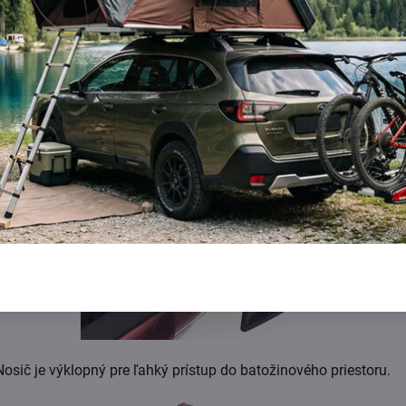
kolesá umožňujú upevniť pneumatiky do 3,2" (možnosť dokúpiť 
propuhy pre 4,7" pneumatiky)
Nosič je výklopný pre ľahký prístup do batožinového priestoru.