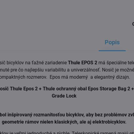
Popis
sič bicyklov na ťažné zariadenie
Thule EPOS 2
má špeciálne tel
uté pre čo najlepšiu variabilitu a univerzálnosť. Nosič je možné
ompaktných rozmerov. Epos má moderný a elegantný dizajn.
osič Thule Epos 2 + Thule ochranný obal Epos Storage Bag 2 +
Grade Lock
 bol inšpirovaný rozmanitosťou bicyklov, aby bez problémov zv
geometrie rámov nielen klasických, ale aj elektrobicyklov.
klov je veľmi jednoduché a rýchle. Teleskopické ramená majú o