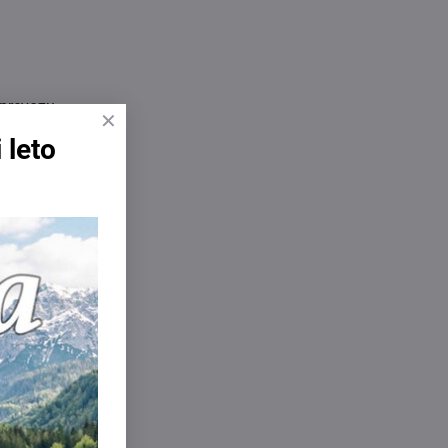
 prevozu.
 leto
až 1350 mm.