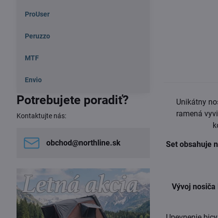
ProUser
Peruzzo
MTF
Envio
Potrebujete poradiť?
Unikátny no
ramená vyvin
Kontaktujte nás:
k
obchod​@northline​.sk
Set obsahuje n
Vývoj nosiča
Upevnenie bicy