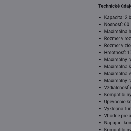
Technické údaj
Kapacita: 2 b
Nosnosť: 60 
Maximálna hm
Rozmer v roz
Rozmer v zlo
Hmotnosť: 17
Maximálny r
Maximálna ší
Maximálna ve
Maximálny r
Vzdialenosť 
Kompatibiln
Upevnenie ko
Výklopná fun
Vhodné pre a
Napájací kon
Kompatibiln