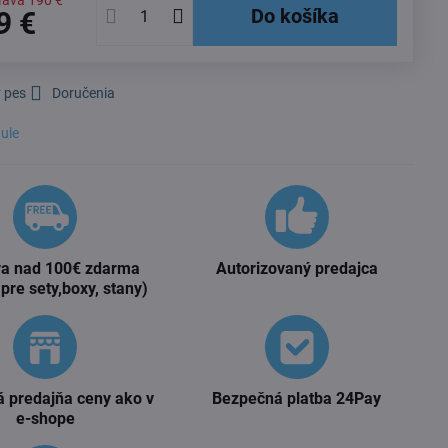
ľava
190 €
Do košíka
9 €
 pes
Doručenia
ule
a nad 100€ zdarma
Autorizovaný predajca
 pre sety,boxy, stany)
 predajňa ceny ako v
Bezpečná platba 24Pay
e-shope