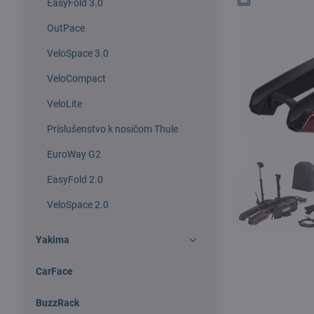
EasyFold 3.0
OutPace
VeloSpace 3.0
VeloCompact
VeloLite
Príslušenstvo k nosičom Thule
EuroWay G2
EasyFold 2.0
VeloSpace 2.0
Yakima
CarFace
BuzzRack