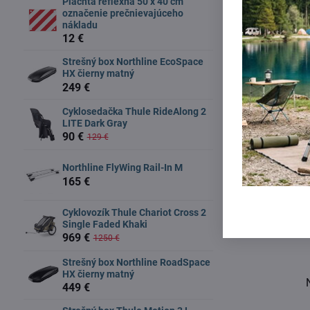
Plachta reflexná 50 x 40 cm
označenie prečnievajúceho
nákladu
12 €
Strešný box Northline EcoSpace
HX čierny matný
249 €
Popruhy na 
Cyklosedačka Thule RideAlong 2
LITE Dark Gray
90 €
129 €
Northline FlyWing Rail-In M
165 €
Cyklovozík Thule Chariot Cross 2
Single Faded Khaki
969 €
1250 €
Strešný box Northline RoadSpace
HX čierny matný
449 €