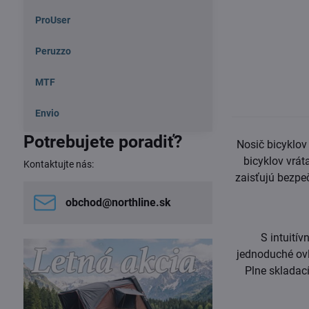
ProUser
Peruzzo
MTF
Envio
Potrebujete poradiť?
Nosič bicyklo
bicyklov vrá
Kontaktujte nás:
zaisťujú bezpe
obchod​@northline​.sk
S intuití
jednoduché ovl
Plne skladac