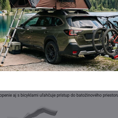
Manipulácia je aj vďaka rukoväti veľmi jednoduchá:
openie aj s bicyklami uľahčuje prístup do batožinového priestor