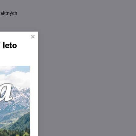
paktných
 leto