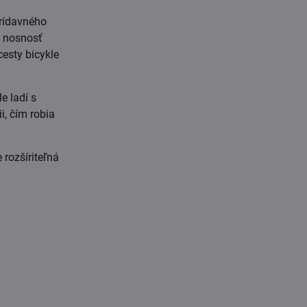
prídavného
a nosnosť
cesty bicykle
e ladí s
i, čím robia
rozšíriteľná