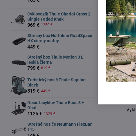
165 €
Cyklovozík Thule Chariot Cross 2
Single Faded Khaki
969 €
1250 €
Strešný box Northline RoadSpace
HX čierny matný
449 €
Strešný box Thule Motion 3 L
lesklá čierna
799 €
819 €
Turistický nosič Thule Sapling
Black
319 €
449 €
Nosič bicyklov Thule Epos 3 +
Obal
Vykl
1125 €
1329 €
Strešné nosiče Neumann FlexBar
115
149 €