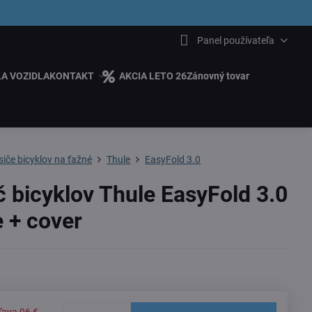
6.00
Panel používateľa
ĽA VOZIDLA
KONTAKT
AKCIA LETO 26
Zánovný tovar
iče bicyklov na ťažné
Thule
EasyFold 3.0
č bicyklov Thule EasyFold 3.0
e + cover