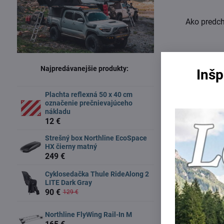
Ako predch
Najpredávanejšie produkty:
Inšp
Plachta reflexná 50 x 40 cm
označenie prečnievajúceho
nákladu
12 €
Strešný box Northline EcoSpace
HX čierny matný
249 €
Cyklosedačka Thule RideAlong 2
LITE Dark Gray
90 €
129 €
Northline FlyWing Rail-In M