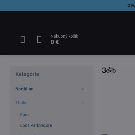
Otv
Nákupný košík
0 €
Kategórie
Northline
Thule
Epos
Epos ParkSecure