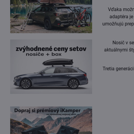
Vďaka možno
adaptéra je
umožňujú prepr
Nosič v se
aktuálnymi štý
Tretia generác