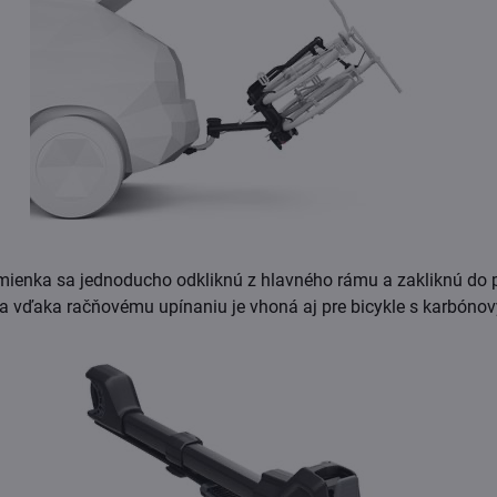
mienka sa jednoducho odkliknú z hlavného rámu a zakliknú do
ica vďaka račňovému upínaniu je vhoná aj pre bicykle s karbó