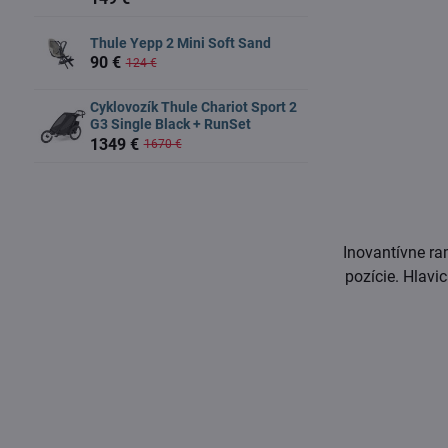
Thule Yepp 2 Mini Soft Sand
90 €
124 €
Cyklovozík Thule Chariot Sport 2
G3 Single Black + RunSet
1349 €
1670 €
Inovantívne ra
pozície. Hlav