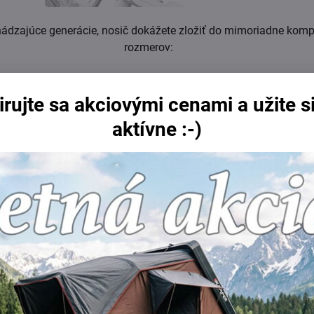
ádzajúce generácie, nosič dokážete zložiť do mimoriadne kom
rozmerov:
irujte sa akciovými cenami a užite si
aktívne :-)