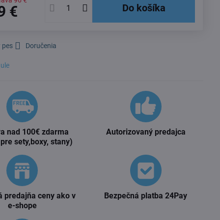
ľava
96 €
Do košíka
9 €
 pes
Doručenia
ule
a nad 100€ zdarma
Autorizovaný predajca
 pre sety,boxy, stany)
 predajňa ceny ako v
Bezpečná platba 24Pay
e-shope