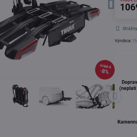
1165 €
Z
106
Strážny
Výrobca:
Th
1165 €
8%
Doprav
(neplatí
Kamenná