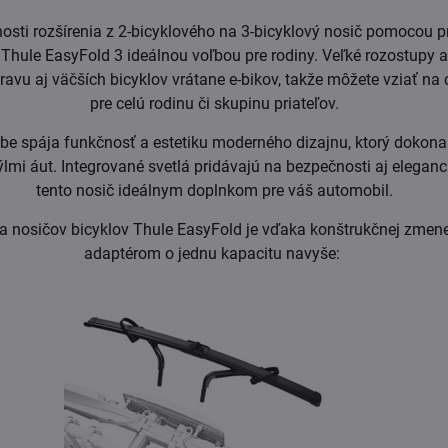
sti rozšírenia z 2-bicyklového na 3-bicyklový nosič pomocou 
 Thule EasyFold 3 ideálnou voľbou pre rodiny. Veľké rozostupy 
avu aj väčších bicyklov vrátane e-bikov, takže môžete vziať na 
pre celú rodinu či skupinu priateľov.
be spája funkčnosť a estetiku moderného dizajnu, ktorý dokonal
lmi áut. Integrované svetlá pridávajú na bezpečnosti aj eleganci
tento nosič ideálnym doplnkom pre váš automobil.
ia nosičov bicyklov Thule EasyFold je vďaka konštrukčnej zmene 
adaptérom o jednu kapacitu navyše: