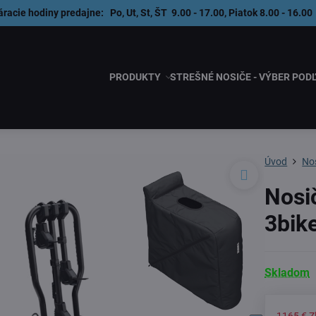
áracie hodiny predajne: Po, Ut, St, ŠT 9.00 - 17.00, Piatok 8.00 - 1
PRODUKTY
STREŠNÉ NOSIČE - VÝBER POD
Úvod
Nos
Nosi
3bik
Skladom