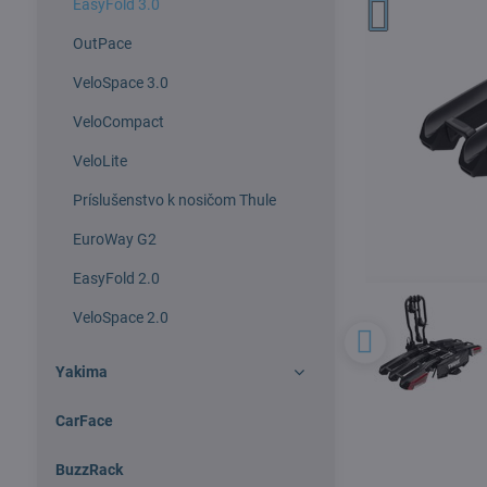
EasyFold 3.0
OutPace
VeloSpace 3.0
VeloCompact
VeloLite
Príslušenstvo k nosičom Thule
EuroWay G2
EasyFold 2.0
VeloSpace 2.0
Yakima
CarFace
BuzzRack