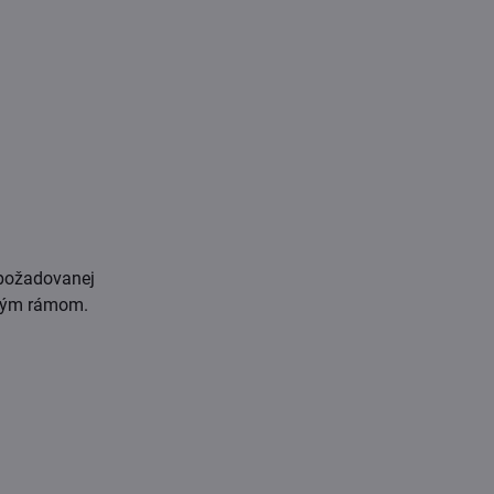
 požadovanej
novým rámom.