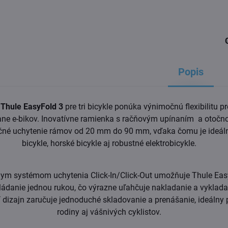
Popis
v
Thule EasyFold 3
pre tri bicykle ponúka výnimočnú flexibilitu pr
tane e-bikov. Inovatívne ramienka s račňovým upínaním a otočn
čné uchytenie rámov od 20 mm do 90 mm, vďaka čomu je ideáln
bicykle, horské bicykle aj robustné elektrobicykle.
vnym systémom uchytenia Click-In/Click-Out umožňuje Thule Eas
ádanie jednou rukou, čo výrazne uľahčuje nakladanie a vykladan
í dizajn zaručuje jednoduché skladovanie a prenášanie, ideálny 
rodiny aj vášnivých cyklistov.