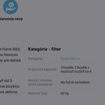
Garancia ceny
Kategórie - filter
e rôzne štýly
ou hlavicou
Kategória:
EasyFold 3.0
y pre detské
3 bicykle, 3 bicykle +
Prepravná kapacita:
možnosť rozšíriť na 4
yFold 3
Montáž strecha/
Na ťažné zariadenie
ťažné zariadenie:
ie bicyklov.
pre aktívne
Nosnosť (kg):
60 kg