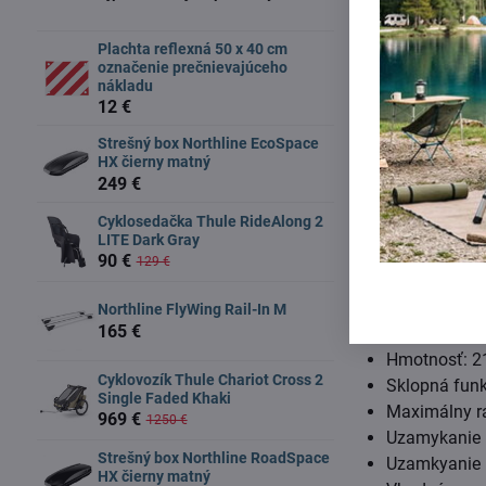
Plachta reflexná 50 x 40 cm
označenie prečnievajúceho
nákladu
12 €
Strešný box Northline EcoSpace
HX čierny matný
Praktické vlast
249 €
Cyklosedačka Thule RideAlong 2
Dostatočné ro
LITE Dark Gray
Jednotlivé fi
90 €
129 €
Technické úda
Northline FlyWing Rail-In M
165 €
Nosnosť: 60 
Hmotnosť: 2
Cyklovozík Thule Chariot Cross 2
Sklopná funk
Single Faded Khaki
Maximálny r
969 €
1250 €
Uzamykanie n
Strešný box Northline RoadSpace
Uzamkyanie 
HX čierny matný