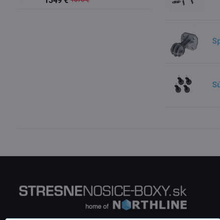
1349 €
1670 €
S
Sú