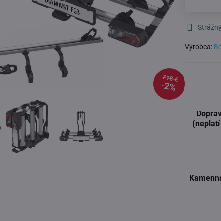
Strážny
Výrobca:
Bo
718 €
2%
Doprav
(neplatí
Kamenná