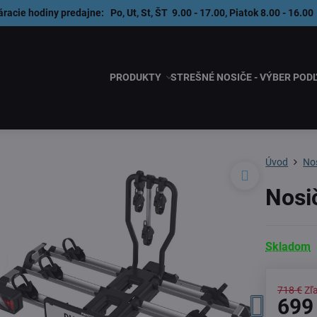
áracie hodiny predajne: Po, Ut, St, ŠT 9.00 - 17.00, Piatok 8.00 - 1
PRODUKTY
STREŠNÉ NOSIČE - VÝBER POD
Úvod
Nos
Nosi
Skladom
718 €
Zľ
699