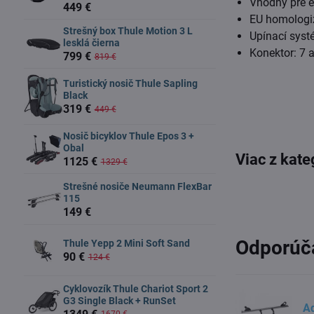
Vhodný pre e
449 €
EU homologi
Strešný box Thule Motion 3 L
Upínací syst
lesklá čierna
Konektor: 7 a
799 €
819 €
Turistický nosič Thule Sapling
Black
319 €
449 €
Nosič bicyklov Thule Epos 3 +
Obal
Viac z kate
1125 €
1329 €
Strešné nosiče Neumann FlexBar
115
149 €
Odporúč
Thule Yepp 2 Mini Soft Sand
90 €
124 €
Cyklovozík Thule Chariot Sport 2
G3 Single Black + RunSet
Ad