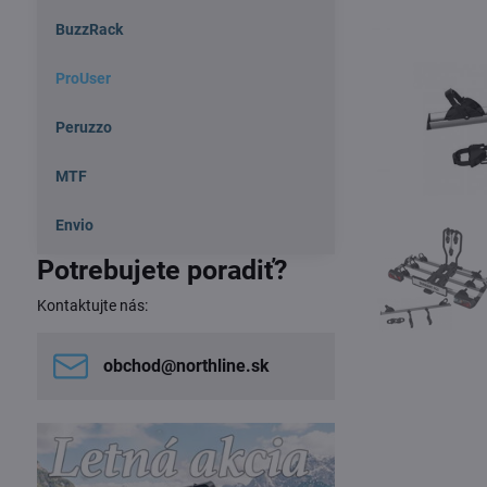
BuzzRack
ProUser
Peruzzo
MTF
Envio
Potrebujete poradiť?
Kontaktujte nás:
obchod​@northline​.sk