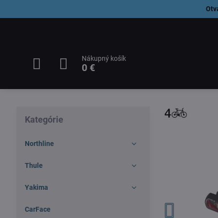
Otv
Nákupný košík
0 €
Kategórie
Northline
Thule
Yakima
CarFace