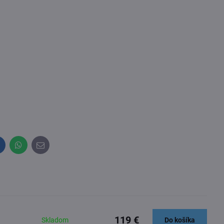
inkedIn
WhatsApp
E-
mail
119 €
Skladom
Do košíka