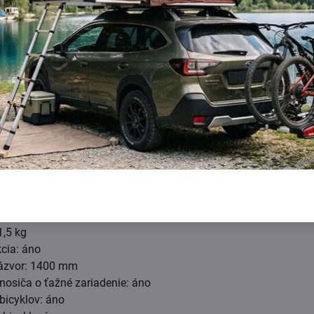
nosti:
zostupy pre transport širších bicyklov.
xačné pozície je možné šírkovo nastaviť.
je:
kg
1,5 kg
cia: áno
ázvor: 1400 mm
osiča o ťažné zariadenie: áno
bicyklov: áno