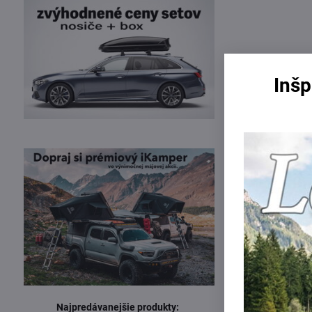
Inšp
Nosič má výkl
Najpredávanejšie produkty: