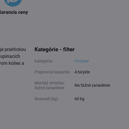
Garancia ceny
Kategórie - filter
je praktickou
 upínacích
Kategória:
ProUser
rom kolies a
Prepravná kapacita:
4 bicykle
Montáž strecha/
Na ťažné zariadenie
ťažné zariadenie:
Nosnosť (kg):
60 kg