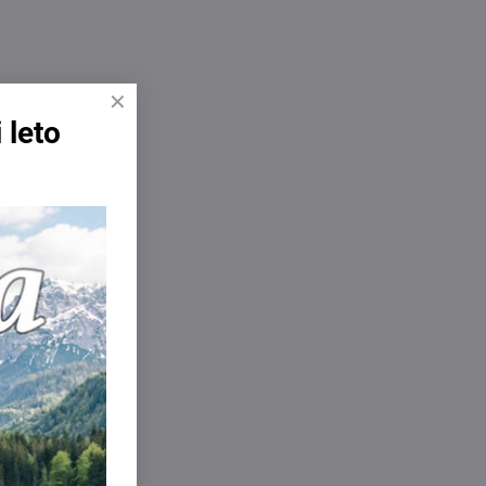
 leto
u dodatočnej