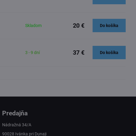
20 €
Skladom
Do košíka
37 €
3 - 9 dní
Do košíka
Predajňa
Nádražná 34/A
90028 Ivánka pri Dunaji