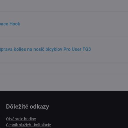
pace Hook
prava kolies na nosič bicyklov Pro User FG3
Dôležité odkazy
Otváracie hodiny
Cenník služieb - inštalácie