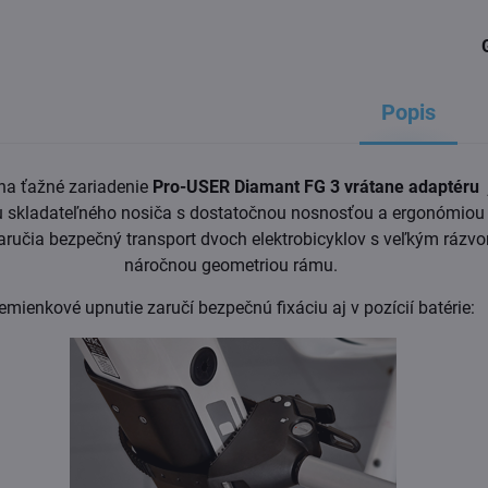
Popis
 na ťažné zariadenie
Pro-USER Diamant FG 3 vrátane adaptéru
 skladateľného nosiča s dostatočnou nosnosťou a ergonómiou
zaručia bezpečný transport dvoch elektrobicyklov s veľkým rázvo
náročnou geometriou rámu.
emienkové upnutie zaručí bezpečnú fixáciu aj v pozícií batérie: