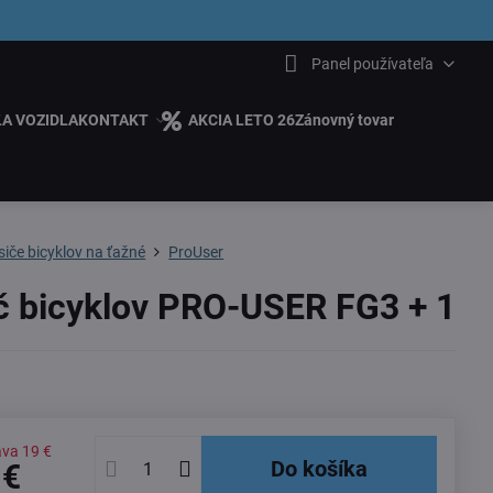
6.00
Panel používateľa
ĽA VOZIDLA
KONTAKT
AKCIA LETO 26
Zánovný tovar
iče bicyklov na ťažné
ProUser
č bicyklov PRO-USER FG3 + 1
ava
19 €
Do košíka
 €