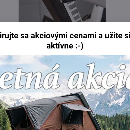
irujte sa akciovými cenami a užite si
aktívne :-)
opnú funkciu a pákový rýchloupínací mechanizmus s možnosťo
aretácie.
Nosič je možné zložiť do mimoriadne kompaktných rozmerov.