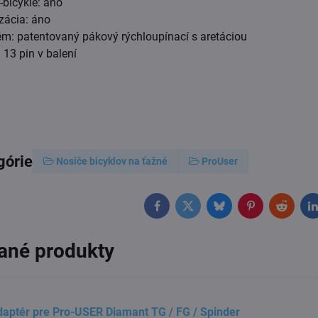
-bicykle: áno
zácia: áno
ém: patentovaný pákový rýchloupínací s aretáciou
 13 pin v balení
górie
Nosiče bicyklov na ťažné
ProUser
Facebook
Twitter
Bluesky
Pinterest
Reddit
L
ané produkty
aptér pre Pro-USER Diamant TG / FG / Spinder