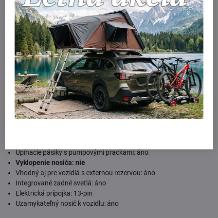
Technické údaje:
Nosnosť: 50 kg
Maximálna hmotnosť jedného bicykla: 25 kg
Rozmery (D × Š × V): 86 x 122 x 20 cm
Rozmery v zloženom stave (D × Š × V): 86 x 77 x 20 cm
Hmotnosť nosiča: 17 kg
Vhodné pre rámy: 20–90 mm
Maximálna šírka plášťa: 3"
Maximálny rázvor kolies: 1250 mm
Odnímateľné držiaky rámu: nie
Vzdialenosť medzi bicyklami: 23 cm
Kompatibilný s karbónovými rámami: áno
Uchytenie kolies na nastaviteľných držiakoch: áno
Upínacie pásiky s pumpovými prackami: áno
Vyklopenie nosiča: nie
Vhodný aj pre vozidlá s externou rezervou: áno
Integrované zadné svetlá: áno
Elektrická prípojka: 13-pin
Uzamykateľný nosič k vozidlu: áno