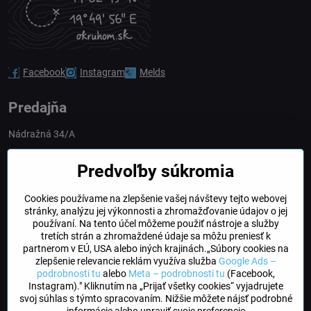
Facebook
Instagram
Melds
Predajňa
Nádražná 34/A
90028 Ivánka pri Dunaji
Predvoľby súkromia
Slovakia
Cookies používame na zlepšenie vašej návštevy tejto webovej
obchod​@northline​.sk
stránky, analýzu jej výkonnosti a zhromažďovanie údajov o jej
používaní. Na tento účel môžeme použiť nástroje a služby
Otváracie hodiny
tretích strán a zhromaždené údaje sa môžu preniesť k
PO, UT, STR, ŠT: 9.00 - 17.00
partnerom v EÚ, USA alebo iných krajinách.„Súbory cookies na
PIA: 8.00 - 16.00
zlepšenie relevancie reklám využíva služba
Google Ads –
podrobnosti tu
alebo
Meta – podrobnosti tu
(Facebook,
Instagram)." Kliknutím na „Prijať všetky cookies“ vyjadrujete
DogFriendly
svoj súhlas s týmto spracovaním. Nižšie môžete nájsť podrobné
Psíky sú u nás vítané