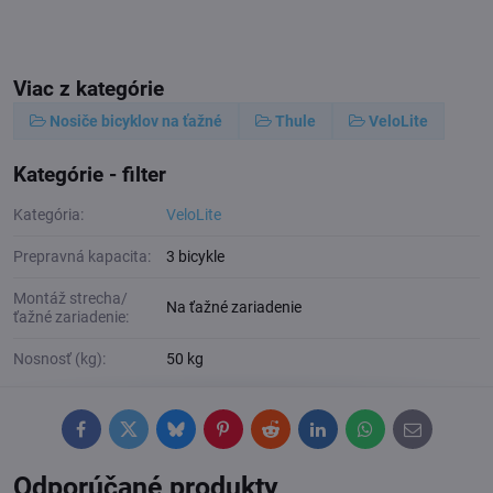
Viac z kategórie
Nosiče bicyklov na ťažné
Thule
VeloLite
Kategórie - filter
Kategória:
VeloLite
Prepravná kapacita:
3 bicykle
Montáž strecha/
Na ťažné zariadenie
ťažné zariadenie:
Nosnosť (kg):
50 kg
Facebook
Twitter
Bluesky
Pinterest
Reddit
LinkedIn
WhatsApp
E-
mail
Odporúčané produkty