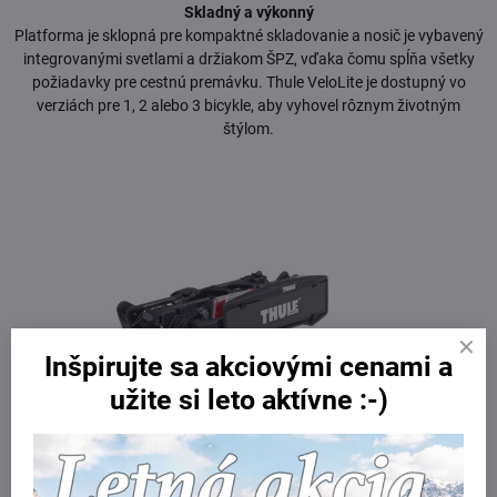
Skladný a výkonný
Platforma je sklopná pre kompaktné skladovanie a nosič je vybavený
integrovanými svetlami a držiakom ŠPZ, vďaka čomu spĺňa všetky
požiadavky pre cestnú premávku. Thule VeloLite je dostupný vo
verziách pre 1, 2 alebo 3 bicykle, aby vyhovel rôznym životným
štýlom.
Inšpirujte sa akciovými cenami a
užite si leto aktívne :-)