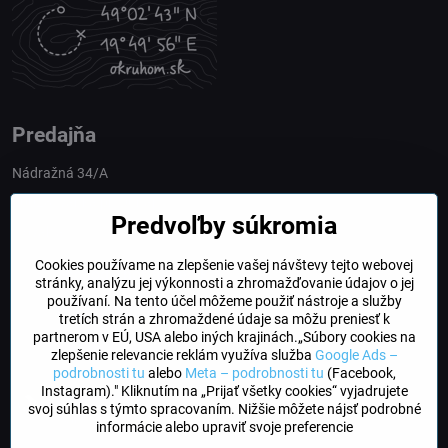
Predajňa
Nádražná 34/A
90028 Ivánka pri Dunaji
Predvoľby súkromia
Slovakia
Cookies používame na zlepšenie vašej návštevy tejto webovej
obchod​@northline​.sk
stránky, analýzu jej výkonnosti a zhromažďovanie údajov o jej
používaní. Na tento účel môžeme použiť nástroje a služby
Otváracie hodiny
tretích strán a zhromaždené údaje sa môžu preniesť k
PO, UT, STR, ŠT: 9.00 - 17.00
partnerom v EÚ, USA alebo iných krajinách.„Súbory cookies na
PIA: 8.00 - 16.00
zlepšenie relevancie reklám využíva služba
Google Ads –
podrobnosti tu
alebo
Meta – podrobnosti tu
(Facebook,
Instagram)." Kliknutím na „Prijať všetky cookies“ vyjadrujete
DogFriendly
svoj súhlas s týmto spracovaním. Nižšie môžete nájsť podrobné
Psíky sú u nás vítané
informácie alebo upraviť svoje preferencie