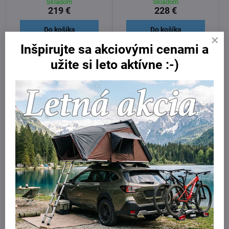
Skladom
Skladom
219 €
228 €
Do košíka
Do košíka
Inšpirujte sa akciovými cenami a
užite si leto aktívne :-)
12%
12%
Yakima nosiče pre Toyotu
Yakima s presahom pre
Rav 4 s lyžinami 2017- ,
Toyotu RAV 4 s lyžinami
2017 - ,
Skladom
Skladom
263 €
263 €
Do košíka
Do košíka