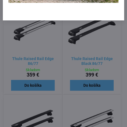
Thule Raised Rail Edge
Thule Raised Rail Edge
86/77
Black 86/77
Skladom
Skladom
359 €
399 €
Do košíka
Do košíka