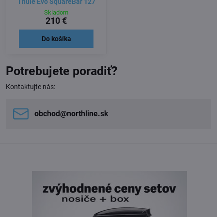
Thule Evo SquareBar 127
Skladom
210 €
Do košíka
Potrebujete poradiť?
Kontaktujte nás:
obchod​@northline​.sk