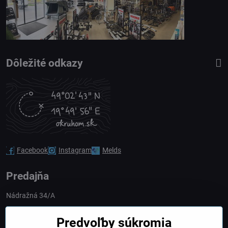
Dôležité odkazy
Facebook
Instagram
Melds
Predajňa
Nádražná 34/A
90028 Ivánka pri Dunaji
Predvoľby súkromia
Slovakia