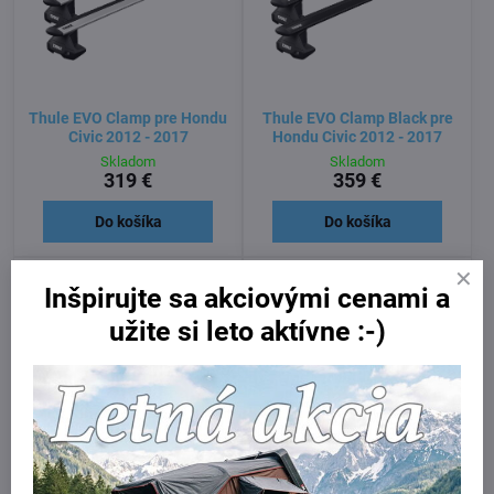
Thule EVO Clamp pre Hondu
Thule EVO Clamp Black pre
Civic 2012 - 2017
Hondu Civic 2012 - 2017
Skladom
Skladom
319 €
359 €
Do košíka
Do košíka
Inšpirujte sa akciovými cenami a
užite si leto aktívne :-)
Thule EDGE Clamp Black pre
Thule EDGE Clamp pre