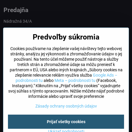
Predajňa
Nádražná 34/A
90028 Ivánka pri Dunaji
Predvoľby súkromia
Slovakia
Cookies používame na zlepšenie vašej návštevy tejto webovej
obchod​@northline​.sk
stránky, analýzu jej výkonnosti a zhromažďovanie údajov o jej
používaní. Na tento účel môžeme použiť nástroje a služby
Otváracie hodiny
tretích strán a zhromaždené údaje sa môžu preniesť k
PO, UT, STR, ŠT: 9.00 - 17.00
partnerom v EÚ, USA alebo iných krajinách.„Súbory cookies na
PIA: 8.00 - 16.00
zlepšenie relevancie reklám využíva služba
Google Ads –
podrobnosti tu
alebo
Meta – podrobnosti tu
(Facebook,
Instagram)." Kliknutím na „Prijať všetky cookies“ vyjadrujete
DogFriendly
svoj súhlas s týmto spracovaním. Nižšie môžete nájsť podrobné
Psíky sú u nás vítané
informácie alebo upraviť svoje preferencie
Zásady ochrany osobných údajov
©
2026
Copyright
Predvoľby súkromia
Zásady ochrany osobných údajov
Prijať všetky cookies
Stav objednávky
Ukázať podrobnosti