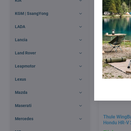
KIA
Skladom
KGM | SsangYong
272 €
LADA
Lancia
Land Rover
Leapmotor
Lexus
Mazda
Maserati
Thule WingBa
Mercedes
Hondu HR-V 2