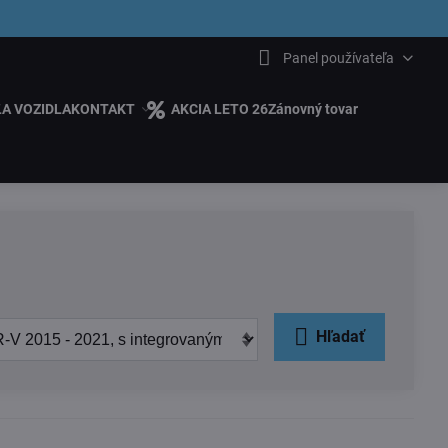
6.00
Panel používateľa
ĽA VOZIDLA
KONTAKT
AKCIA LETO 26
Zánovný tovar
Hľadať