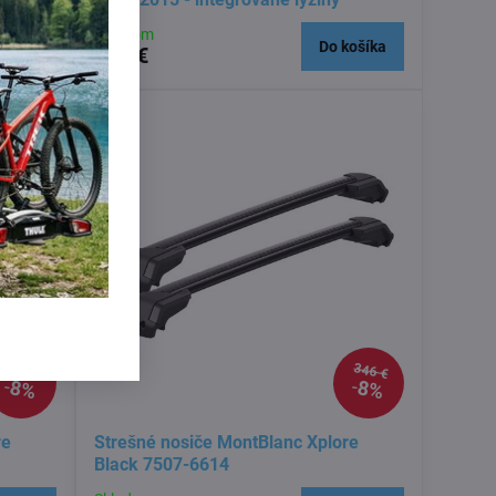
Skladom
košíka
Do košíka
319 €
325 €
346 €
8%
8%
re
Strešné nosiče MontBlanc Xplore
Black 7507-6614