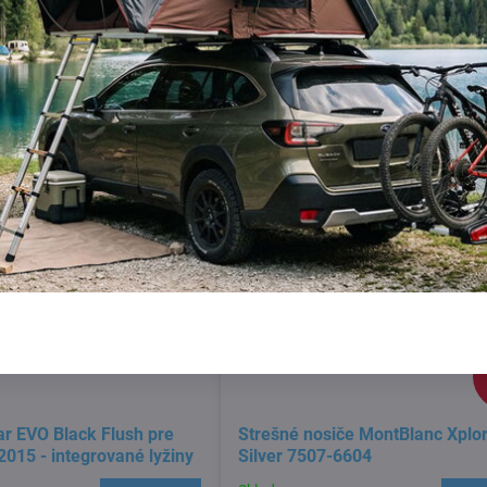
Skladom
Do košíka
Do 
319 €
r EVO Black Flush pre
Strešné nosiče MontBlanc Xplo
015 - integrované lyžiny
Silver 7507-6604