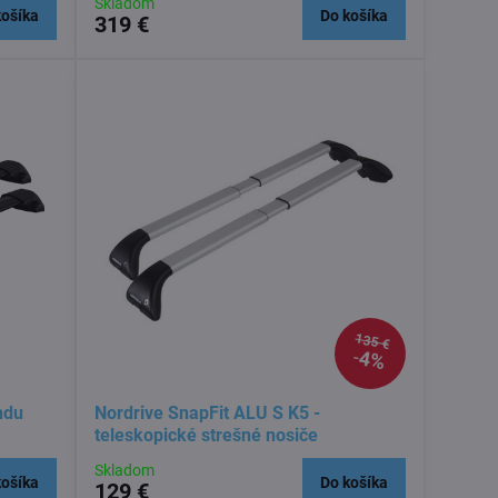
Skladom
košíka
Do košíka
319 €
135 €
4%
ndu
Nordrive SnapFit ALU S K5 -
teleskopické strešné nosiče
Skladom
košíka
Do košíka
129 €