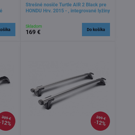
Strešné nosiče Turtle AIR 2 Black pre
né
HONDU Hrv. 2015 - , integrované lyžiny
Skladom
košíka
Do košíka
169 €
309 €
299 €
12%
12%