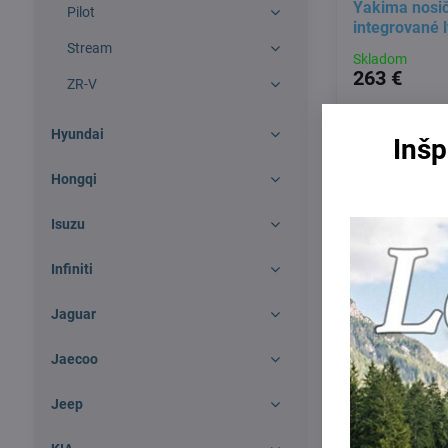
Yakima nosič
Pilot
integrované l
Stream
Skladom
263 €
ZR-V
Hyundai
Inšp
Hongqi
Isuzu
Infiniti
Jaguar
Jaecoo
Jeep
Yakima Blac
HR-V 2015 - 