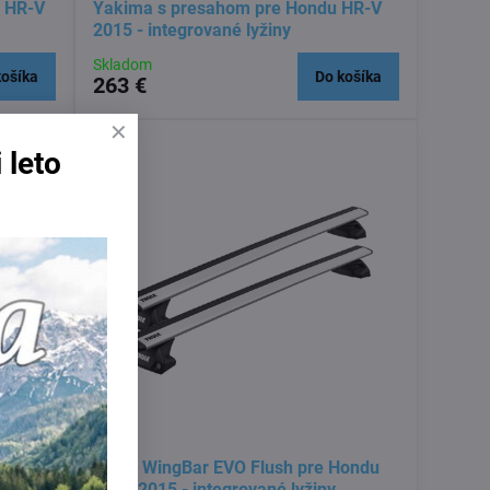
u HR-V
Yakima s presahom pre Hondu HR-V
2015 - integrované lyžiny
Skladom
košíka
Do košíka
263 €
 leto
015 - ,
Thule WingBar EVO Flush pre Hondu
HR-V 2015 - integrované lyžiny