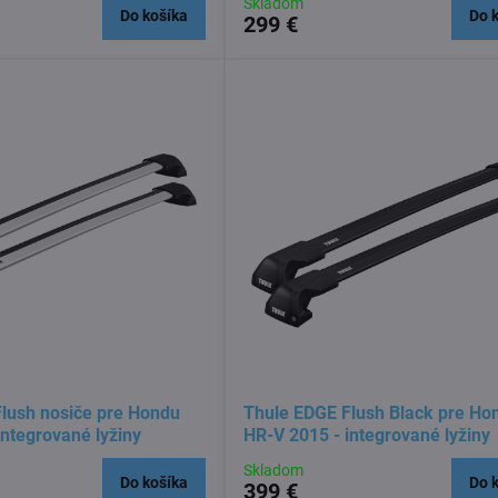
Skladom
Do košíka
Do 
299 €
lush nosiče pre Hondu
Thule EDGE Flush Black pre Ho
integrované lyžiny
HR-V 2015 - integrované lyžiny
Skladom
Do košíka
Do 
399 €