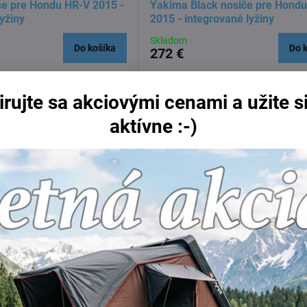
e pre Hondu HR-V 2015 -
Yakima Black nosiče pre Hond
yžiny
2015 - integrované lyžiny
Skladom
Do košíka
Do 
272 €
irujte sa akciovými cenami a užite si
aktívne :-)
309 €
12%
k s presahom pre Hondu
Thule WingBar pre Hondu HRV 2
integrované lyžiny
integrované lyžiny