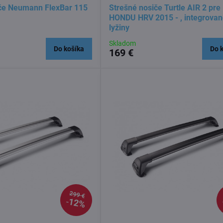
iče Neumann FlexBar 115
Strešné nosiče Turtle AIR 2 pre
HONDU HRV 2015 - , integrova
lyžiny
Skladom
Do košíka
Do 
169 €
299 €
12%