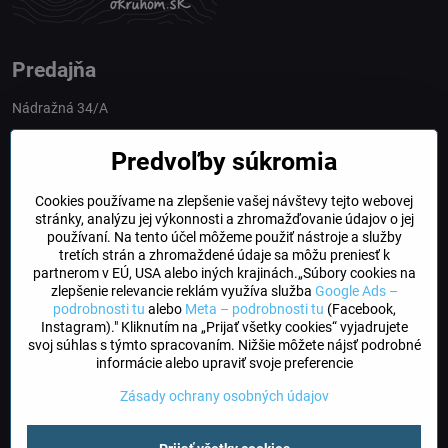
Predajňa
Nádražná 34/A
90028 Ivánka pri Dunaji
Predvoľby súkromia
Slovakia
Cookies používame na zlepšenie vašej návštevy tejto webovej
obchod​@northline​.sk
stránky, analýzu jej výkonnosti a zhromažďovanie údajov o jej
používaní. Na tento účel môžeme použiť nástroje a služby
Otváracie hodiny
tretích strán a zhromaždené údaje sa môžu preniesť k
PO, UT, STR, ŠT: 9.00 - 17.00
partnerom v EÚ, USA alebo iných krajinách.„Súbory cookies na
PIA: 8.00 - 16.00
zlepšenie relevancie reklám využíva služba
Google Ads –
podrobnosti tu
alebo
Meta – podrobnosti tu
(Facebook,
Instagram)." Kliknutím na „Prijať všetky cookies“ vyjadrujete
DogFriendly
svoj súhlas s týmto spracovaním. Nižšie môžete nájsť podrobné
Psíky sú u nás vítané
informácie alebo upraviť svoje preferencie
Zásady ochrany osobných údajov
©
2026
Copyright