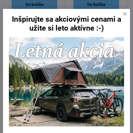
Do košíka
Do košíka
Inšpirujte sa akciovými cenami a
Potrebujete poradiť?
užite si leto aktívne :-)
Kontaktujte nás:
obchod​@northline​.sk