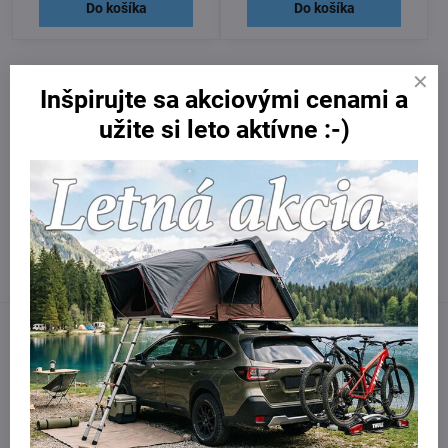
Do košíka
Do košíka
Inšpirujte sa akciovými cenami a
užite si leto aktívne :-)
Potrebujete poradiť?
Kontaktujte nás:
obchod​@northline​.sk