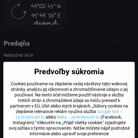
Predajňa
Nádražná 34/A
90028 Ivánka pri Dunaji
Predvoľby súkromia
Slovakia
Cookies používame na zlepšenie vašej návštevy tejto webovej
obchod​@northline​.sk
stránky, analýzu jej výkonnosti a zhromažďovanie údajov o jej
používaní. Na tento účel môžeme použiť nástroje a služby
Otváracie hodiny
tretích strán a zhromaždené údaje sa môžu preniesť k
PO, UT, STR, ŠT: 9.00 - 17.00
partnerom v EÚ, USA alebo iných krajinách.„Súbory cookies na
PIA: 8.00 - 16.00
zlepšenie relevancie reklám využíva služba
Google Ads –
podrobnosti tu
alebo
Meta – podrobnosti tu
(Facebook,
Instagram)." Kliknutím na „Prijať všetky cookies“ vyjadrujete
DogFriendly
svoj súhlas s týmto spracovaním. Nižšie môžete nájsť podrobné
Psíky sú u nás vítané
informácie alebo upraviť svoje preferencie