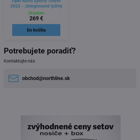
Opel Astru Sports Tourer
2022 - , integrované lyžiny
Skladom
269 €
Do košíka
Potrebujete poradiť?
Kontaktujte nás:
obchod​@northline​.sk