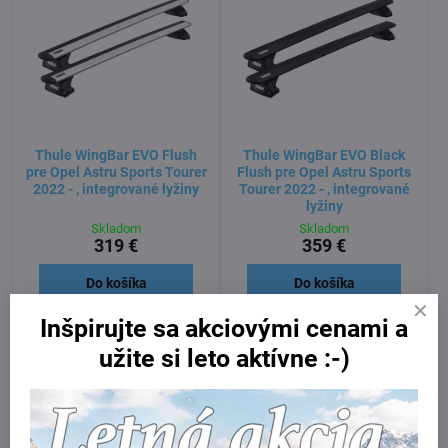
Thule WingBar EVO Flush
Thule WingBar EVO Black
pre Opel Astru Sports Tourer
Flush pre Opel Astru Sports
2022 - , integrované lyžiny
Tourer 2022 - , integrované
lyžiny
Skladom
Skladom
319 €
359 €
Do košíka
Do košíka
Inšpirujte sa akciovými cenami a
užite si leto aktívne :-)