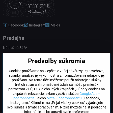
Facebook
Instagram
Melds
Predajňa
Nádražná 34/A
90028 Ivánka pri Dunaji
Predvoľby súkromia
Slovakia
Cookies používame na zlepšenie vašej návštevy tejto webovej
obchod​@northline​.sk
stránky, analýzu jej výkonnosti a zhromažďovanie údajov o jej
používaní. Na tento účel môžeme použiť nástroje a služby
Otváracie hodiny
tretích strán a zhromaždené údaje sa môžu preniesť k
PO, UT, STR, ŠT: 9.00 - 17.00
partnerom v EÚ, USA alebo iných krajinách.„Súbory cookies na
PIA: 8.00 - 16.00
zlepšenie relevancie reklám využíva služba
Google Ads –
podrobnosti tu
alebo
Meta – podrobnosti tu
(Facebook,
Instagram)." Kliknutím na „Prijať všetky cookies“ vyjadrujete
DogFriendly
svoj súhlas s týmto spracovaním. Nižšie môžete nájsť podrobné
Psíky sú u nás vítané
informácie alebo upraviť svoje preferencie