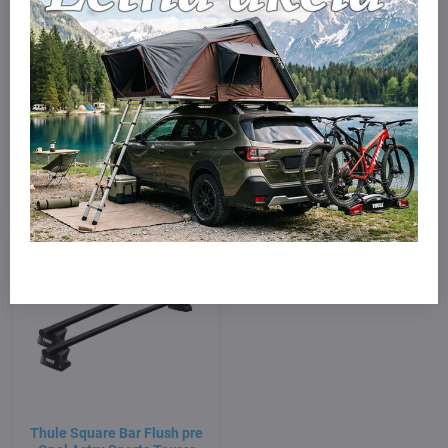
Thule EDGE Flush pre Opel
Thule EDGE Flush Black pre
Astru Sports Tourer 2022 - ,
Opel Astru Sports Tourer
integrované lyžiny
2022 - , integrované lyžiny
Skladom
Skladom
359 €
399 €
Do košíka
Do košíka
Thule Square Bar Flush pre