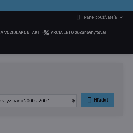
6.00
Panel používateľa
ĽA VOZIDLA
KONTAKT
AKCIA LETO 26
Zánovný tovar
Hľadať