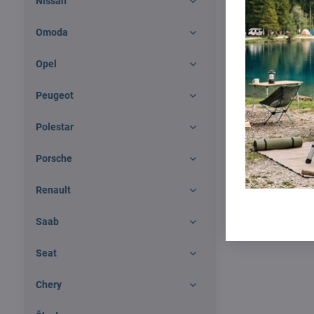
Nissan
Omoda
Opel
Thule WingBa
Peugeot
127cm pre vo
Polestar
Skladom
Porsche
309 €
Renault
Saab
Seat
Chery