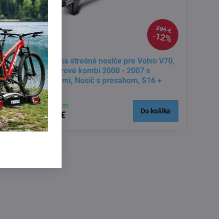
249 €
299 €
12%
12%
o V70,
Yakima strešné nosiče pre Volvo V70,
5 dverové kombi 2000 - 2007 s
lyžinami, Nosič s presahom, S16 +
K328
Skladom
košíka
Do košíka
263 €