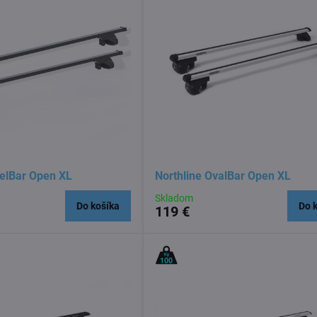
eelBar Open XL
Northline OvalBar Open XL
Skladom
Do košíka
Do 
119 €