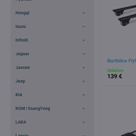
Hongqi
Isuzu
Infiniti
Jaguar
Northline Fl
Jaecoo
Skladom
139 €
Jeep
KIA
KGM | SsangYong
LADA
Lancia