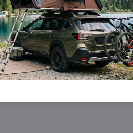
r EVO RaisedRails Black
Yakima strešné nosiče pre Volv
zidlá s lyžinami
5 dverové kombi 2000 - 2007 s
lyžinami S55
Skladom
Do košíka
Do 
219 €