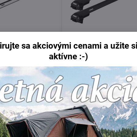
irujte sa akciovými cenami a užite si
 Rail Edge 86/86
Thule Raised Rail Edge Black 8
aktívne :-)
Skladom
Do košíka
Do 
399 €