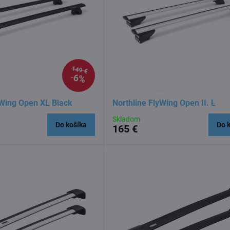
149 €
6%
yWing Open XL Black
Northline FlyWing Open II. L
Skladom
Do košíka
Do 
165 €