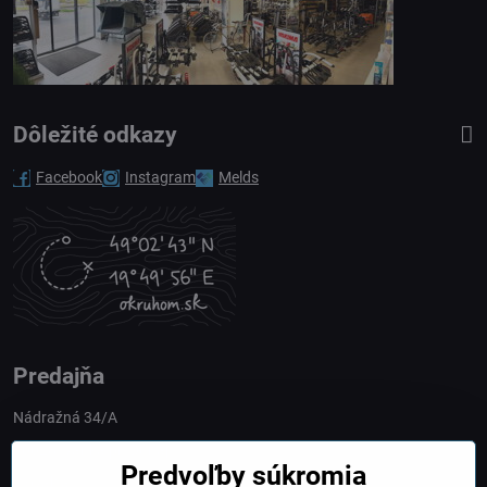
Dôležité odkazy
Facebook
Instagram
Melds
Predajňa
Nádražná 34/A
90028 Ivánka pri Dunaji
Predvoľby súkromia
Slovakia