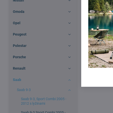
Nissan
Omoda
Opel
Peugeot
Polestar
Porsche
Renault
Saab
Saab 9-3
Saab 9-3, Sport Combi 2005 -
2012 s lyžinami
Saab 9-3 Sport Combi 2005 -