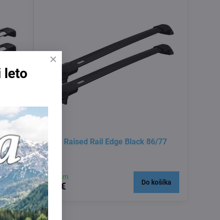
 leto
Thule Raised Rail Edge Black 86/77
Skladom
košíka
Do košíka
399 €