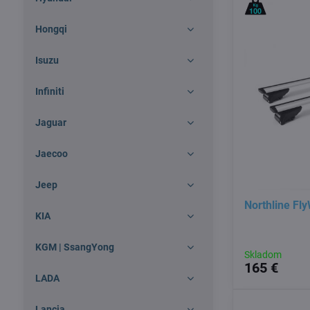
Hongqi
Isuzu
Infiniti
Jaguar
Jaecoo
Jeep
Northline Fl
KIA
KGM | SsangYong
Skladom
165 €
LADA
Lancia