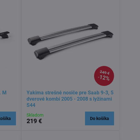
249 €
12%
. M
Yakima strešné nosiče pre Saab 9-3, 5
dverové kombi 2005 - 2008 s lyžinami
S44
Skladom
košíka
Do košíka
219 €