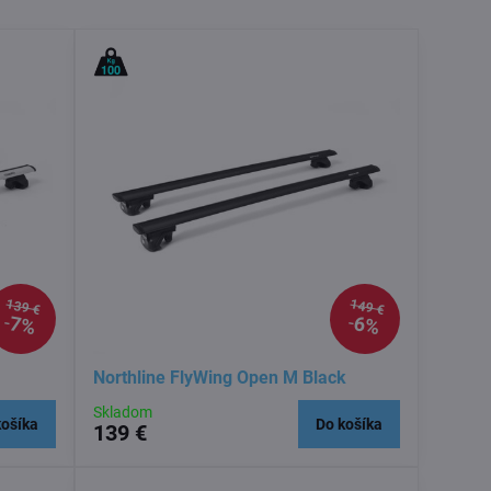
139 €
149 €
7%
6%
Northline FlyWing Open M Black
Skladom
košíka
Do košíka
139 €