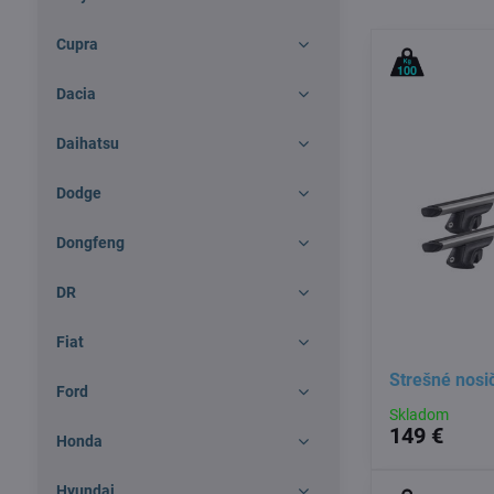
Cupra
Dacia
Daihatsu
Dodge
Dongfeng
DR
Fiat
Strešné nos
Ford
Skladom
149 €
Honda
Hyundai