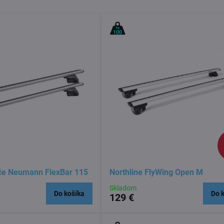
iče Neumann FlexBar 115
Northline FlyWing Open M
Skladom
Do košíka
Do 
129 €