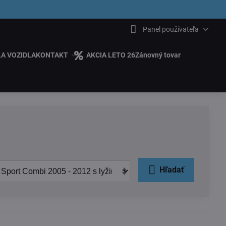
6.00
Panel používateľa
ĽA VOZIDLA
KONTAKT
AKCIA LETO 26
Zánovný tovar
Hľadať