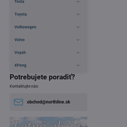
Tesla
Toyota
Volkswagen
Volvo
Voyah
XPeng
Potrebujete poradiť?
Kontaktujte nás:
obchod​@northline​.sk