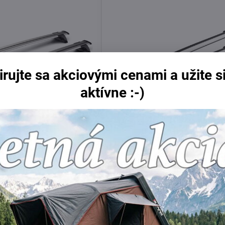
irujte sa akciovými cenami a užite si
aktívne :-)
299 €
12%
né nosiče pre Saab 9-3, 5
Thule Raised Rail Edge 86/77
i 2005 - 2008 s lyžinami,
ahom, S16 + K328
Skladom
Do košíka
Do 
359 €