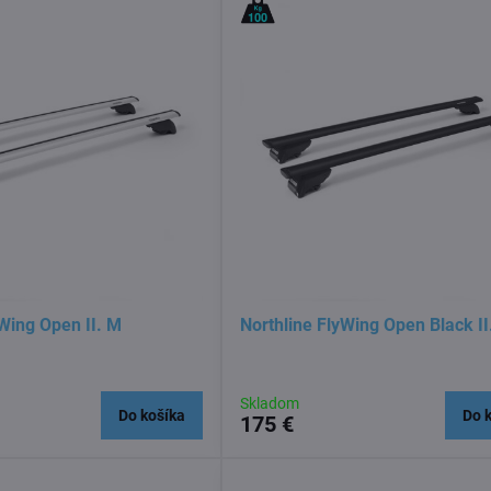
yWing Open II. M
Northline FlyWing Open Black II
Skladom
Do košíka
Do 
175 €