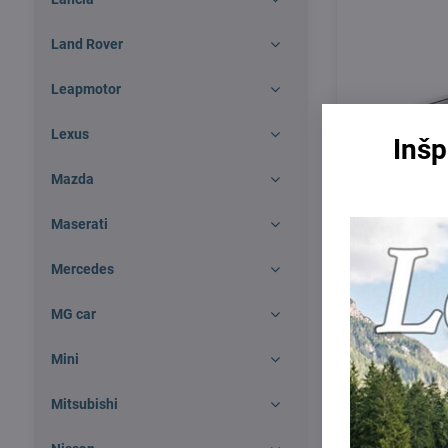
Land Rover
Leapmotor
Lexus
Inšp
Mazda
Maserati
Mercedes
Yakima streš
dverové komb
MG car
Nosič s pres
Mini
Skladom
263 €
Mitsubishi