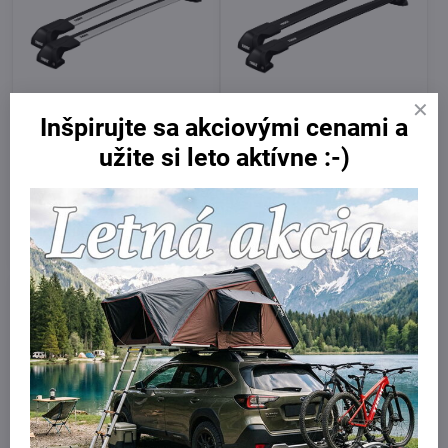
Inšpirujte sa akciovými cenami a
Thule EDGE Flush nosiče pre
Thule EDGE Flush Black
Peugeot 2008, 2020 - ,
nosiče Peugeot 2008, 2020 -
užite si leto aktívne :-)
integrované lyžiny
, integrované lyžiny
Skladom
Skladom
359 €
399 €
Do košíka
Do košíka