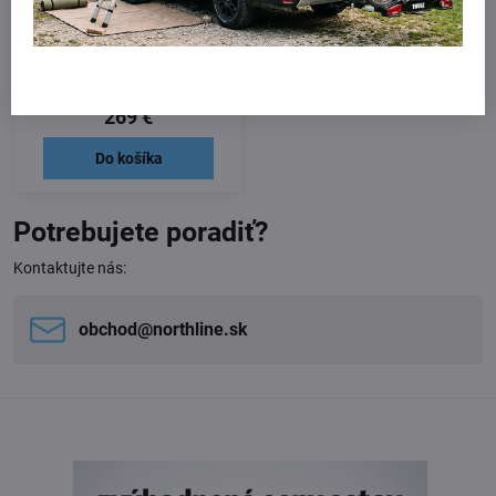
Thule Square Bar Flush pre
Peugeot 2008, 2020 - ,
integrované lyžiny
Skladom
269 €
Do košíka
Potrebujete poradiť?
Kontaktujte nás:
obchod​@northline​.sk