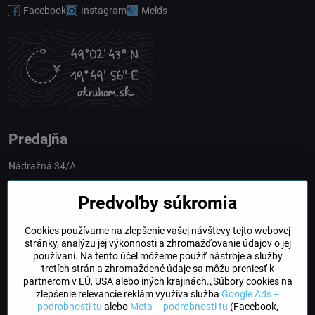
Facebook
Instagram
Melds
Predajňa
Nádražná 34/A
90028 Ivánka pri Dunaji
Predvoľby súkromia
Slovakia
Cookies používame na zlepšenie vašej návštevy tejto webovej
obchod​@northline​.sk
stránky, analýzu jej výkonnosti a zhromažďovanie údajov o jej
používaní. Na tento účel môžeme použiť nástroje a služby
Otváracie hodiny
tretích strán a zhromaždené údaje sa môžu preniesť k
PO, UT, STR, ŠT: 9.00 - 17.00
partnerom v EÚ, USA alebo iných krajinách.„Súbory cookies na
PIA: 8.00 - 16.00
zlepšenie relevancie reklám využíva služba
Google Ads –
podrobnosti tu
alebo
Meta – podrobnosti tu
(Facebook,