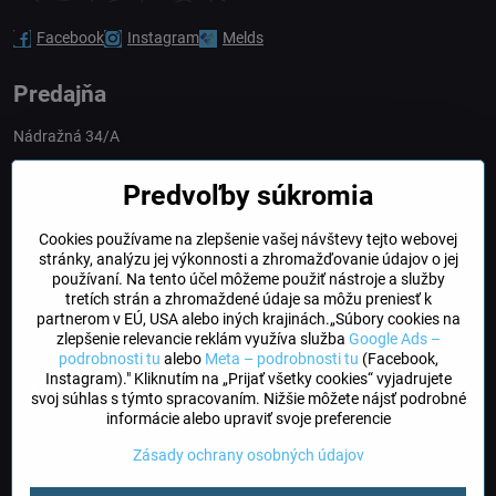
Facebook
Instagram
Melds
Predajňa
Nádražná 34/A
90028 Ivánka pri Dunaji
Predvoľby súkromia
Slovakia
Cookies používame na zlepšenie vašej návštevy tejto webovej
obchod​@northline​.sk
stránky, analýzu jej výkonnosti a zhromažďovanie údajov o jej
používaní. Na tento účel môžeme použiť nástroje a služby
Otváracie hodiny
tretích strán a zhromaždené údaje sa môžu preniesť k
PO, UT, STR, ŠT: 9.00 - 17.00
partnerom v EÚ, USA alebo iných krajinách.„Súbory cookies na
PIA: 8.00 - 16.00
zlepšenie relevancie reklám využíva služba
Google Ads –
podrobnosti tu
alebo
Meta – podrobnosti tu
(Facebook,
Instagram)." Kliknutím na „Prijať všetky cookies“ vyjadrujete
DogFriendly
svoj súhlas s týmto spracovaním. Nižšie môžete nájsť podrobné
Psíky sú u nás vítané
informácie alebo upraviť svoje preferencie
Zásady ochrany osobných údajov
©
2026
Copyright