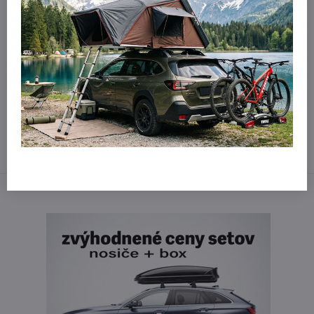
V špecializovanej predajni Northline
Vám radi poradíme s výberom
vhodných strešných nosičov pre všetky modelové rady Audi a
pomôžeme nájsť riešenie presne podľa vašich potrieb.
Potrebujete poradiť?
Kontaktujte nás:
obchod​@northline​.sk