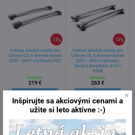
12%
12%
Yakima strešné nosiče pre
Yakima strešné nosiče pre
Citroen C5, 5 dverové kombi
Citroen C5, 5 dverové kombi
2001 - 2007 s lyžinami S52
2001 - 2007 s lyžinami,
Nosič s presahom, S16 +
K328
Skladom
Skladom
219 €
263 €
Do košíka
Do košíka
Inšpirujte sa akciovými cenami a
užite si leto aktívne :-)