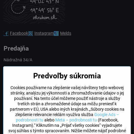
Facebook
Instagram
Melds
Predajňa
Nádražná 34/A
90028 Ivánka pri Dunaji
Predvoľby súkromia
Slovakia
Cookies používame na zlepšenie vašej návštevy tejto webovej
obchod​@northline​.sk
stránky, analýzu jej výkonnosti a zhromažďovanie údajov o jej
používaní. Na tento účel môžeme použiť nástroje a služby
Otváracie hodiny
tretích strán a zhromaždené údaje sa môžu preniesť k
PO, UT, STR, ŠT: 9.00 - 17.00
partnerom v EÚ, USA alebo iných krajinách.„Súbory cookies na
PIA: 8.00 - 16.00
zlepšenie relevancie reklám využíva služba
Google Ads –
podrobnosti tu
alebo
Meta – podrobnosti tu
(Facebook,
Instagram)." Kliknutím na „Prijať všetky cookies“ vyjadrujete
DogFriendly
svoj súhlas s týmto spracovaním. Nižšie môžete nájsť podrobné
Psíky sú u nás vítané