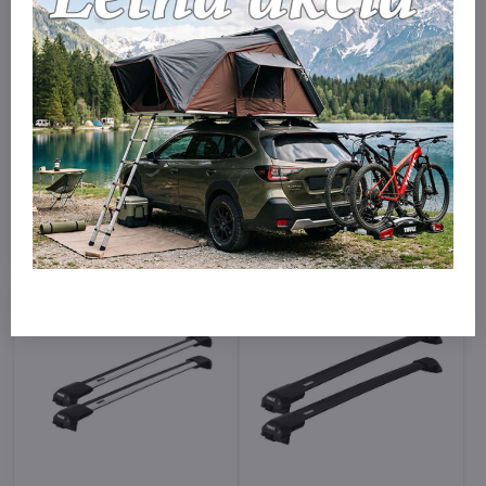
Thule WingBar EVO
Thule WingBar EVO
RaisedRails 118cm pre
RaisedRails Black 118cm
vozidlá s lyžinami
pre vozidlá s lyžinami
Skladom
Skladom
269 €
309 €
Do košíka
Do košíka