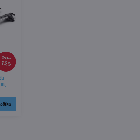
299 €
12%
du
08,
košíka