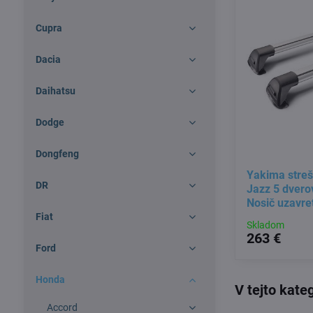
Cupra
Dacia
Daihatsu
Dodge
Dongfeng
Yakima streš
DR
Jazz 5 dvero
Nosič uzavre
Fiat
Skladom
263 €
Ford
Honda
Accord