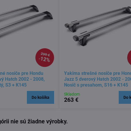
299 €
12%
né nosiče pre Hondu
Yakima strešné nosiče pre Hon
vý Hatch 2002 - 2008,
Jazz 5 dverový Hatch 2002 - 20
tý, S3 + K145
Nosič s presahom, S16 + K145
Skladom
Do košíka
Do 
263 €