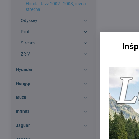
Honda Jazz 2002 - 2008, rovná
strecha
Odyssey
Pilot
Stream
Inšp
ZR-V
Hyundai
Hongqi
Isuzu
Infiniti
Jaguar