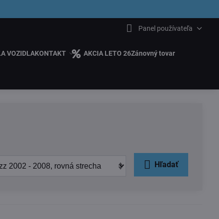
6.00
Panel používateľa
ĽA VOZIDLA
KONTAKT
AKCIA LETO 26
Zánovný tovar
Hľadať