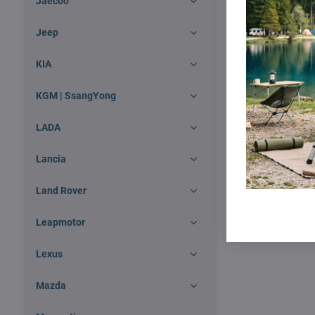
Jaecoo
Jeep
KIA
KGM | SsangYong
LADA
Lancia
Land Rover
Leapmotor
Lexus
Mazda